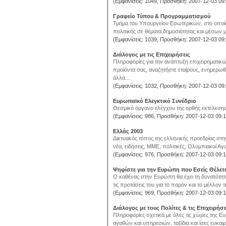
(Εμφανίσεις: 1049, Προσθήκη: 2007-12-03 09:
Γραφείο Τύπου & Προγραμματισμού
Τμήμα του Υπουργείου Εσωτερικών, στο οποίο 
πολιτικής σε θέματα δημοσιότητας και μέσων 
(Εμφανίσεις: 1039, Προσθήκη: 2007-12-03 09:
Διάλογος με τις Επιχειρήσεις
Πληροφορίες για την ανάπτυξη επιχειρηματικ
προϊόντα σας, αναζητήστε εταίρους, ενημερωθ
άλλα....
(Εμφανίσεις: 1032, Προσθήκη: 2007-12-03 09:
Ευρωπαϊκό Ελεγκτικό Συνέδριο
Θεσμικό όργανο ελέγχου της ορθής εκτέλεση
(Εμφανίσεις: 986, Προσθήκη: 2007-12-03 09:1
Ελλάς 2003
Δικτυακός τόπος της ελληνικής προεδρίας στ
νέα, ειδήσεις, ΜΜΕ, πολιτικές, Ολυμπιακοί Αγώ
(Εμφανίσεις: 976, Προσθήκη: 2007-12-03 09:1
Ψηφίστε για την Ευρώπη που Εσείς Θέλετ
Ο καθένας στην Ευρώπη θα έχει τη δυνατότητα ν
τις προτάσεις του για το παρόν και το μέλλον 
(Εμφανίσεις: 969, Προσθήκη: 2007-12-03 09:1
Διάλογος με τους Πολίτες & τις Επιχειρήσε
Πληροφορίες σχετικά με όλες τις χώρες της 
αγαθών και υπηρεσιών, ταξίδια και ίσες ευκαιρί