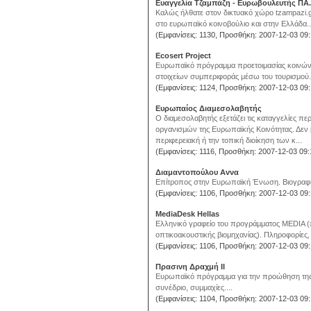
Ευαγγελία Τζαμπάζη - Ευρωβουλευτής ΠΑ
Καλώς ήλθατε στον δικτυακό χώρο tzampazi.gr.
στο ευρωπαϊκό κοινοβούλιο και στην Ελλάδα..
(Εμφανίσεις: 1130, Προσθήκη: 2007-12-03 09:
Ecosert Project
Ευρωπαϊκό πρόγραμμα προετοιμασίας κοινών μ
στοιχείων συμπεριφοράς μέσω του τουρισμού..
(Εμφανίσεις: 1124, Προσθήκη: 2007-12-03 09:
Ευρωπαίος Διαμεσολαβητής
Ο διαμεσολαβητής εξετάζει τις καταγγελίες 
οργανισμών της Ευρωπαϊκής Κοινότητας. Δεν 
περιφερειακή ή την τοπική διοίκηση των κ...
(Εμφανίσεις: 1116, Προσθήκη: 2007-12-03 09:
Διαμαντοπούλου Αννα
Επίτροπος στην Ευρωπαϊκή Ένωση. Βιογραφικό, 
(Εμφανίσεις: 1106, Προσθήκη: 2007-12-03 09:
MediaDesk Hellas
Ελληνικό γραφείο του προγράμματος MEDIA (
οπτικοακουστικής βιομηχανίας). Πληροφορίες, 
(Εμφανίσεις: 1106, Προσθήκη: 2007-12-03 09:
Πρασινη Δραχμή ΙΙ
Ευρωπαϊκό πρόγραμμα για την προώθηση της 
συνέδριο, συμμαχίες....
(Εμφανίσεις: 1104, Προσθήκη: 2007-12-03 09: