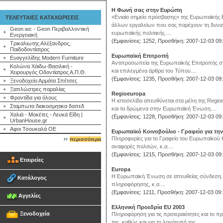
Η Φωνή σας στην Ευρώπη
«Ενιαίο σημείο πρόσβασης» της Ευρωπαϊκής Ε
ΤΕΛΕΥΤΑΙΕΣ ΚΑΤΑΧΩΡΙΣΕΙΣ
άλλων εργαλείων που σας παρέχουν τη δυνατό
Geon.wc - Geon Περιβαλλοντική
+
ευρωπαϊκής πολιτικής....
Ενεργειακή
(Εμφανίσεις: 1252, Προσθήκη: 2007-12-03 09:
Τρικαλιωτης Αλέξανδρος,
+
Παιδοδοντίατρος
Ευρωπαϊκή Επιτροπή
+
Ευαγγελίδης Modern Furniture
Αντιπροσωπεία της Ευρωπαϊκής Επιτροπής στη
Κολώνα Χάιδω-Βασιλική -
+
και επιλεγμένα άρθρα του Τύπου....
Χειρουργός Οδοντίατρος Α.Π.Θ.
(Εμφανίσεις: 1235, Προσθήκη: 2007-12-03 09:
+
Ξενοδοχείο Αρμάτα Σπέτσες
+
Ξαπλώστρες παραλίας
Regioeuropa
+
Φροντίδα για όλους
Η ιστοσελίδα απευθύνεται στα μέλη της Regioe
+
Σταμπωτα διακοσμητικα δαπεδ
και τα δρώμενα στην Ευρωπαϊκή Ένωση....
Χαλιά - Μοκέτες - Λευκά Είδη |
(Εμφανίσεις: 1228, Προσθήκη: 2007-12-03 09:
+
UrbanHouse.gr
+
Αφοι Τσουκαλά ΟΕ
Ευρωπαϊκό Κοινοβούλιο - Γραφείο για τη
Πληροφορίες για το Γραφείο του Ευρωπαϊκού 
περισσότερα
αναφορές πολιτών, κ.α....
(Εμφανίσεις: 1215, Προσθήκη: 2007-12-03 09:
Εταιρείες
Europa
Η Ευρωπαϊκή Ένωση σε απευθείας σύνδεση. Ν
Κατάλογος
πληροφόρησης, κ.α....
(Εμφανίσεις: 1211, Προσθήκη: 2007-12-03 09:
Αγγελίες
Ελληνική Προεδρία ΕU 2003
Ξενοδοχεία
Πληροφόρηση για τις προτεραιότητες και το π
της, καθώς και για το λογότυπό της....