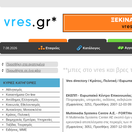
Αγγε
Εταιρείες
Κατάλογος
7.08.2026
Προσθήκη στα αγαπημένα
**μπες στο vres και βρες 
Προωθήστε σε ένα φίλο
Vres directory
/
Κράτος, Πολιτική
/
Ευρωπα
ΚΥΡΙΕΣ ΚΑΤΗΓΟΡΙΕΣ
+
Αθλητισμός
+
Καταστήματα On-line
ΕΚΕΠΠ - Ευρωπαϊκό Κέντρο Επικοινωνία
+
Απόδημος Ελληνισμός
Πληροφορίες, υπηρεσίες, εκδόσεις, εκδηλώσεις
(Εμφανίσεις: 3251, Προσθήκη: 2007-12-03 09:
+
Κοινωνία, Εθελοντισμός
+
Αυτοκίνητο, Μοτοσικλέτα
Multimedia Systems Centre A.E. - FORTHn
+
Κράτος, Πολιτική
Η Multimedia Systems Center AE σκοπό έχει ν
+
Βιομηχανία, Εμπόριο, Υπηρεσίες
ερευνητικά αποτελέσματα στις περιοχές των m
+
Ταξίδια, Τουρισμός
(Εμφανίσεις: 3051, Προσθήκη: 2007-12-03 09:
+
Ειδήσεις, ΜΜΕ