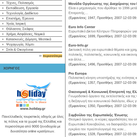
+
Τέχνες, Πολιτισμός
Μονάδα Οργάνωσης της Διαχείρισης του Κ
+
Εκπαίδευση, Εργασία
Είναι ο μηχανισμός που ιδρύθηκε το 1996 με
Eπιτροπής....
+
Τεχνολογία, Διαδίκτυο
(Εμφανίσεις: 1947, Προσθήκη: 2007-12-03 09:
+
Επιστήμη, Έρευνα
+
Υγεία, Ιατρική
Euro Info Center
+
Θάλασσα, Σκάφος
Ευρωπαϊκό Δίκτυο Κέντρων Πληροφοριών για Ε
+
Χρήμα, Ασφάλειες, Νομικά
(Εμφανίσεις: 1699, Προσθήκη: 2007-12-03 09:
+
Κατασκευές, Δόμηση, Μεσιτικά
+
Ψυχαγωγία, Χόμπι
Euro-Info.gr
+
Σπίτι & Οικογένεια
Δικτυακή πύλη για ευρωπαϊκά θέματα και χρημ
πολιτικής, πολιτιστικής, κοινωνικής και οικονο
περισσότερα
και άλλα....
(Εμφανίσεις: 1496, Προσθήκη: 2007-12-03 09:
ΧΟΡΗΓΟΣ
Pro Europa
Πολιτιστική κίνηση υποστήριξης της ενότητας 
(Εμφανίσεις: 1357, Προσθήκη: 2007-12-03 09:
Οικονομική & Κοινωνική Επιτροπή της Ε
Γνωμοδοτικό όργανο της εκτελεστικής και της
η διεξαγωγή του κοινωνικού διαλόγου, ιδίως για
(Εμφανίσεις: 1350, Προσθήκη: 2007-12-03 09:
www.holiday.gr
Συμβούλιο της Ευρωπαϊκής Ένωσης
Πανελλαδικός τουριστικός οδηγός με όλες
Θεσμικό όργανο, οι κύριες αρμοδιότητες του ο
τις πόλεις και τα χωριά της Ελλάδας και
Ευρωπαϊκό Κοινοβούλιο, να διασφαλίζει το συ
περισσότερα από 9000 ξενοδοχεία με
εγκρίνει τον προϋπολογισμό της κοιν...
δυνατότητα online κρατήσεων.
(Εμφανίσεις: 1328, Προσθήκη: 2007-12-03 09: