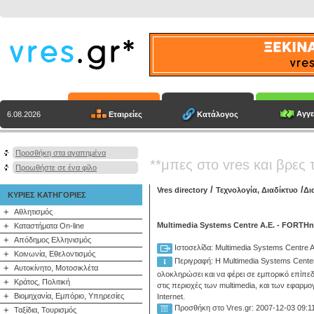
Αγγε
Εταιρείες
Κατάλογος
6.08.2026
Προσθήκη στα αγαπημένα
**μπες στο vres και βρες 
Προωθήστε σε ένα φίλο
/
/
Vres directory
Τεχνολογία, Διαδίκτυο
Δι
ΚΥΡΙΕΣ ΚΑΤΗΓΟΡΙΕΣ
+
Αθλητισμός
+
Multimedia Systems Centre A.E. - FORTHn
Καταστήματα On-line
+
Απόδημος Ελληνισμός
Ιστοσελίδα: Multimedia Systems Centre 
+
Κοινωνία, Εθελοντισμός
Περιγραφή:
Η Multimedia Systems Center
+
Αυτοκίνητο, Μοτοσικλέτα
ολοκληρώσει και να φέρει σε εμπορικό επίπε
+
Κράτος, Πολιτική
στις περιοχές των multimedia, και των εφα
+
Βιομηχανία, Εμπόριο, Υπηρεσίες
Internet.
Προσθήκη στο Vres.gr: 2007-12-03 09:1
+
Ταξίδια, Τουρισμός