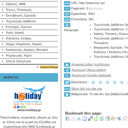
URL: http://www.msc.gr/
+
Ειδήσεις, ΜΜΕ
Pagerank: 0 |
+
Τέχνες, Πολιτισμός
Εμφανίσεις: 3051
+
Εκπαίδευση, Εργασία
Επισκέψεις: 281
+
Τεχνολογία, Διαδίκτυο
Τεχνολογία, Διαδίκτυο
/
Δ
+
Επιστήμη, Έρευνα
Τεχνολογία, Διαδίκτυο
/
Ο
Κατηγορία:
+
Υγεία, Ιατρική
Κράτος, Πολιτική
/
Ευρω
+
Θάλασσα, Σκάφος
Τεχνολογία, Διαδίκτυο
/
Η
Πολυμέσα
+
Χρήμα, Ασφάλειες, Νομικά
Βιομηχανία, Εμπόριο, Υ
+
Κατασκευές, Δόμηση, Μεσιτικά
Εκδόσεις
/
Εκδόσεις Ηλε
+
Ψυχαγωγία, Χόμπι
Τεχνολογία, Διαδίκτυο
/
Δ
+
Σπίτι & Οικογένεια
Αναφορά λάθος συνδέσμου
περισσότερα
Ανανέωση Alexa ranking
Ανανέωση Google pagerank
ΧΟΡΗΓΟΣ
Αξιολόγηση :
Βάλτε link στο site σας
Βαθμολογία: Το site δεν έχει βαθμολογηθ
www.holiday.gr
Bookmark this page:
Πανελλαδικός τουριστικός οδηγός με όλες
τις πόλεις και τα χωριά της Ελλάδας και
περισσότερα από 9000 ξενοδοχεία με