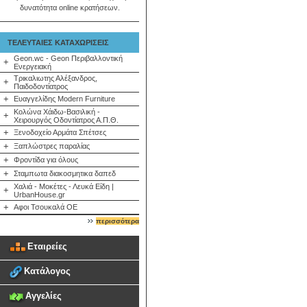
δυνατότητα online κρατήσεων.
ΤΕΛΕΥΤΑΙΕΣ ΚΑΤΑΧΩΡΙΣΕΙΣ
Geon.wc - Geon Περιβαλλοντική
+
Ενεργειακή
Τρικαλιωτης Αλέξανδρος,
+
Παιδοδοντίατρος
+
Ευαγγελίδης Modern Furniture
Κολώνα Χάιδω-Βασιλική -
+
Χειρουργός Οδοντίατρος Α.Π.Θ.
+
Ξενοδοχείο Αρμάτα Σπέτσες
+
Ξαπλώστρες παραλίας
+
Φροντίδα για όλους
+
Σταμπωτα διακοσμητικα δαπεδ
Χαλιά - Μοκέτες - Λευκά Είδη |
+
UrbanHouse.gr
+
Αφοι Τσουκαλά ΟΕ
περισσότερα
Εταιρείες
Κατάλογος
Αγγελίες