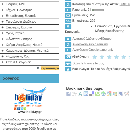
+
Ειδήσεις, ΜΜΕ
Κατάταξη στο σύστημα της Alexa:
368136
+
Pagerank: 2 |
Τέχνες, Πολιτισμός
Εμφανίσεις: 1525
+
Εκπαίδευση, Εργασία
Επισκέψεις: 229
+
Τεχνολογία, Διαδίκτυο
Εκπαίδευση, Εργασία
/
Φ
+
Επιστήμη, Έρευνα
Μέσης Εκπαίδευσης
Κατηγορία:
+
Υγεία, Ιατρική
+
Αναφορά λάθος συνδέσμου
Θάλασσα, Σκάφος
Ανανέωση Alexa ranking
+
Χρήμα, Ασφάλειες, Νομικά
Ανανέωση Google pagerank
+
Κατασκευές, Δόμηση, Μεσιτικά
+
Ψυχαγωγία, Χόμπι
Αξιολόγηση :
+
Σπίτι & Οικογένεια
Βάλτε link στο site σας
περισσότερα
Βαθμολογία: Το site δεν έχει βαθμολογηθ
ΧΟΡΗΓΟΣ
Bookmark this page:
www.holiday.gr
Πανελλαδικός τουριστικός οδηγός με όλες
τις πόλεις και τα χωριά της Ελλάδας και
περισσότερα από 9000 ξενοδοχεία με