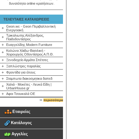
δυνατότητα online κρατήσεων.
ΤΕΛΕΥΤΑΙΕΣ ΚΑΤΑΧΩΡΙΣΕΙΣ
Geon.wc - Geon Περιβαλλοντική
+
Ενεργειακή
Τρικαλιωτης Αλέξανδρος,
+
Παιδοδοντίατρος
+
Ευαγγελίδης Modern Furniture
Κολώνα Χάιδω-Βασιλική -
+
Χειρουργός Οδοντίατρος Α.Π.Θ.
+
Ξενοδοχείο Αρμάτα Σπέτσες
+
Ξαπλώστρες παραλίας
+
Φροντίδα για όλους
+
Σταμπωτα διακοσμητικα δαπεδ
Χαλιά - Μοκέτες - Λευκά Είδη |
+
UrbanHouse.gr
+
Αφοι Τσουκαλά ΟΕ
περισσότερα
Εταιρείες
Κατάλογος
Αγγελίες