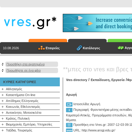
Αγγε
Εταιρείες
Κατάλογος
10.08.2026
Προσθήκη στα αγαπημένα
**μπες στο vres και βρες 
Προωθήστε σε ένα φίλο
/
/
Vres directory
Εκπαίδευση, Εργασία
Φρ
ΚΥΡΙΕΣ ΚΑΤΗΓΟΡΙΕΣ
+
Αθλητισμός
+
Αρωγή
Καταστήματα On-line
+
Απόδημος Ελληνισμός
Ιστοσελίδα: Αρωγή
+
Κοινωνία, Εθελοντισμός
Περιγραφή:
Φροντιστήρια μέσης εκπαίδευ
+
Αυτοκίνητο, Μοτοσικλέτα
Καματερό Αττικής. Προγράμματα σπουδών, θέμ
+
Κράτος, Πολιτική
θέματα.
+
Βιομηχανία, Εμπόριο, Υπηρεσίες
Προσθήκη στο Vres.gr: 2007-12-03 09:1
+
Ταξίδια, Τουρισμός
URL: http://www.arogi.edu.gr/