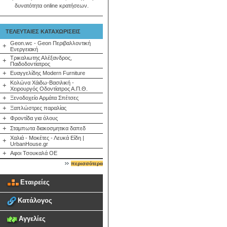
δυνατότητα online κρατήσεων.
ΤΕΛΕΥΤΑΙΕΣ ΚΑΤΑΧΩΡΙΣΕΙΣ
Geon.wc - Geon Περιβαλλοντική
+
Ενεργειακή
Τρικαλιωτης Αλέξανδρος,
+
Παιδοδοντίατρος
+
Ευαγγελίδης Modern Furniture
Κολώνα Χάιδω-Βασιλική -
+
Χειρουργός Οδοντίατρος Α.Π.Θ.
+
Ξενοδοχείο Αρμάτα Σπέτσες
+
Ξαπλώστρες παραλίας
+
Φροντίδα για όλους
+
Σταμπωτα διακοσμητικα δαπεδ
Χαλιά - Μοκέτες - Λευκά Είδη |
+
UrbanHouse.gr
+
Αφοι Τσουκαλά ΟΕ
περισσότερα
Εταιρείες
Κατάλογος
Αγγελίες