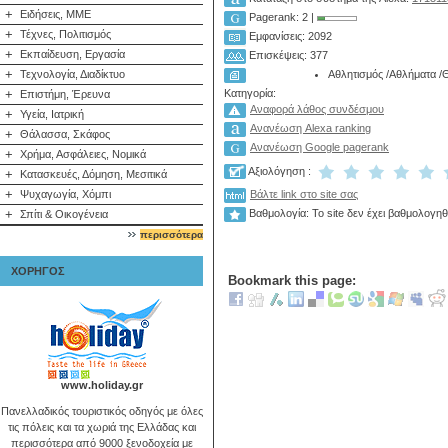
+
Ειδήσεις, ΜΜΕ
Pagerank: 2 |
+
Τέχνες, Πολιτισμός
Εμφανίσεις: 2092
+
Εκπαίδευση, Εργασία
Επισκέψεις: 377
+
Αθλητισμός
/
Αθλήματα
/
Θ
Τεχνολογία, Διαδίκτυο
Κατηγορία:
+
Επιστήμη, Έρευνα
Αναφορά λάθος συνδέσμου
+
Υγεία, Ιατρική
Ανανέωση Alexa ranking
+
Θάλασσα, Σκάφος
Ανανέωση Google pagerank
+
Χρήμα, Ασφάλειες, Νομικά
Αξιολόγηση :
+
Κατασκευές, Δόμηση, Μεσιτικά
+
Ψυχαγωγία, Χόμπι
Βάλτε link στο site σας
+
Βαθμολογία: Το site δεν έχει βαθμολογηθ
Σπίτι & Οικογένεια
περισσότερα
ΧΟΡΗΓΟΣ
Bookmark this page:
www.holiday.gr
Πανελλαδικός τουριστικός οδηγός με όλες
τις πόλεις και τα χωριά της Ελλάδας και
περισσότερα από 9000 ξενοδοχεία με