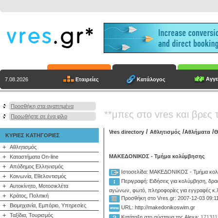
Αγγε
Εταιρείες
Κατάλογος
7.08.2026
Προσθήκη στα αγαπημένα
**μπες στο vres και βρες 
Προωθήστε σε ένα φίλο
/
/
/
Vres directory
Αθλητισμός
Αθλήματα
Θ
ΚΥΡΙΕΣ ΚΑΤΗΓΟΡΙΕΣ
+
Αθλητισμός
+
ΜΑΚΕΔΟΝΙΚΟΣ - Τμήμα κολύμβησης
Καταστήματα On-line
+
Απόδημος Ελληνισμός
Ιστοσελίδα: ΜΑΚΕΔΟΝΙΚΟΣ - Τμήμα κο
+
Κοινωνία, Εθελοντισμός
Περιγραφή:
Ειδήσεις για κολύμβηση, δρα
+
Αυτοκίνητο, Μοτοσικλέτα
αγώνων, φωτό, πληροφορίες για εγγραφές κ.
+
Κράτος, Πολιτική
Προσθήκη στο Vres.gr: 2007-12-03 09:1
+
Βιομηχανία, Εμπόριο, Υπηρεσίες
URL: http://makedonikoswim.gr
+
Ταξίδια, Τουρισμός
Κατάταξη στο σύστημα της Alexa:
171311