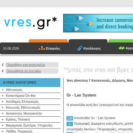
Αγγε
Εταιρείες
Κατάλογος
10.08.2026
Προσθήκη στα αγαπημένα
**μπες στο vres και βρες 
Προωθήστε σε ένα φίλο
/
Vres directory
Κατασκευές, Δόμηση, Μεσ
ΚΥΡΙΕΣ ΚΑΤΗΓΟΡΙΕΣ
+
Αθλητισμός
Gr - Lan System
+
Καταστήματα On-line
+
Απόδημος Ελληνισμός
Η ιστοσελίδα αυτή δεν λειτουργεί επί του παρ
+
Κοινωνία, Εθελοντισμός
+
Αυτοκίνητο, Μοτοσικλέτα
Ιστοσελίδα: Gr - Lan System
+
Κράτος, Πολιτική
Περιγραφή:
Δομημένη καλωδίωση, μελέτη
+
Βιομηχανία, Εμπόριο, Υπηρεσίες
υποστήριξη δικτύων. Πληροφορίες, υπηρεσίες
+
Ταξίδια, Τουρισμός