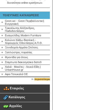
δυνατότητα online κρατήσεων.
ΤΕΛΕΥΤΑΙΕΣ ΚΑΤΑΧΩΡΙΣΕΙΣ
Geon.wc - Geon Περιβαλλοντική
+
Ενεργειακή
Τρικαλιωτης Αλέξανδρος,
+
Παιδοδοντίατρος
+
Ευαγγελίδης Modern Furniture
Κολώνα Χάιδω-Βασιλική -
+
Χειρουργός Οδοντίατρος Α.Π.Θ.
+
Ξενοδοχείο Αρμάτα Σπέτσες
+
Ξαπλώστρες παραλίας
+
Φροντίδα για όλους
+
Σταμπωτα διακοσμητικα δαπεδ
Χαλιά - Μοκέτες - Λευκά Είδη |
+
UrbanHouse.gr
+
Αφοι Τσουκαλά ΟΕ
περισσότερα
Εταιρείες
Κατάλογος
Αγγελίες