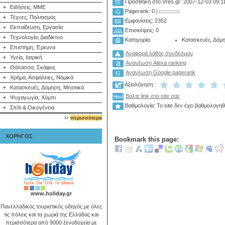
Προσθήκη στο Vres.gr: 2007-12-03 09:1
+
Ειδήσεις, ΜΜΕ
Pagerank: 0 |
+
Τέχνες, Πολιτισμός
Εμφανίσεις: 2352
+
Εκπαίδευση, Εργασία
Επισκέψεις: 0
+
Τεχνολογία, Διαδίκτυο
Κατασκευές, Δόμη
Κατηγορία:
+
Επιστήμη, Έρευνα
Αναφορά λάθος συνδέσμου
+
Υγεία, Ιατρική
Ανανέωση Alexa ranking
+
Θάλασσα, Σκάφος
Ανανέωση Google pagerank
+
Χρήμα, Ασφάλειες, Νομικά
Αξιολόγηση :
+
Κατασκευές, Δόμηση, Μεσιτικά
Βάλτε link στο site σας
+
Ψυχαγωγία, Χόμπι
Βαθμολογία: Το site δεν έχει βαθμολογηθ
+
Σπίτι & Οικογένεια
περισσότερα
ΧΟΡΗΓΟΣ
Bookmark this page:
www.holiday.gr
Πανελλαδικός τουριστικός οδηγός με όλες
τις πόλεις και τα χωριά της Ελλάδας και
περισσότερα από 9000 ξενοδοχεία με