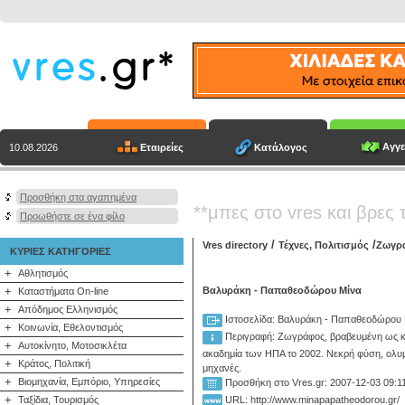
Αγγε
Εταιρείες
Κατάλογος
10.08.2026
Προσθήκη στα αγαπημένα
**μπες στο vres και βρες 
Προωθήστε σε ένα φίλο
/
/
Vres directory
Τέχνες, Πολιτισμός
Ζωγρα
ΚΥΡΙΕΣ ΚΑΤΗΓΟΡΙΕΣ
+
Αθλητισμός
+
Βαλυράκη - Παπαθεοδώρου Μίνα
Καταστήματα On-line
+
Απόδημος Ελληνισμός
Ιστοσελίδα: Βαλυράκη - Παπαθεοδώρου 
+
Κοινωνία, Εθελοντισμός
Περιγραφή:
Ζωγράφος, βραβευμένη ως κ
+
Αυτοκίνητο, Μοτοσικλέτα
ακαδημία των ΗΠΑ το 2002. Νεκρή φύση, ολυμ
+
Κράτος, Πολιτική
μηχανές.
+
Βιομηχανία, Εμπόριο, Υπηρεσίες
Προσθήκη στο Vres.gr: 2007-12-03 09:1
+
Ταξίδια, Τουρισμός
URL: http://www.minapapatheodorou.gr/