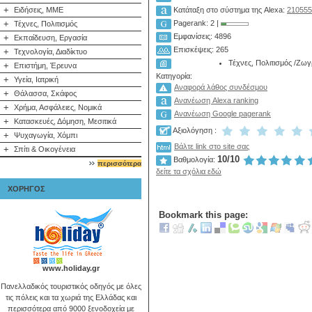
+
Ειδήσεις, ΜΜΕ
Κατάταξη στο σύστημα της Alexa:
210555
+
Pagerank: 2 |
Τέχνες, Πολιτισμός
Εμφανίσεις: 4896
+
Εκπαίδευση, Εργασία
Επισκέψεις: 265
+
Τεχνολογία, Διαδίκτυο
Τέχνες, Πολιτισμός
/
Ζωγρ
+
Επιστήμη, Έρευνα
Κατηγορία:
+
Υγεία, Ιατρική
Αναφορά λάθος συνδέσμου
+
Θάλασσα, Σκάφος
Ανανέωση Alexa ranking
+
Χρήμα, Ασφάλειες, Νομικά
Ανανέωση Google pagerank
+
Κατασκευές, Δόμηση, Μεσιτικά
Αξιολόγηση :
+
Ψυχαγωγία, Χόμπι
Βάλτε link στο site σας
+
Σπίτι & Οικογένεια
10/10
Βαθμολογία:
περισσότερα
δείτε τα σχόλια εδώ
ΧΟΡΗΓΟΣ
Bookmark this page:
www.holiday.gr
Πανελλαδικός τουριστικός οδηγός με όλες
τις πόλεις και τα χωριά της Ελλάδας και
περισσότερα από 9000 ξενοδοχεία με