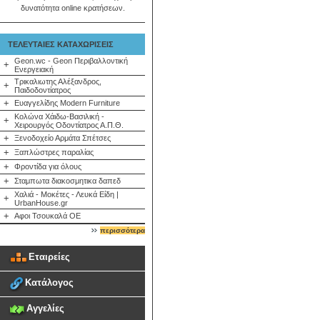
δυνατότητα online κρατήσεων.
ΤΕΛΕΥΤΑΙΕΣ ΚΑΤΑΧΩΡΙΣΕΙΣ
Geon.wc - Geon Περιβαλλοντική
+
Ενεργειακή
Τρικαλιωτης Αλέξανδρος,
+
Παιδοδοντίατρος
+
Ευαγγελίδης Modern Furniture
Κολώνα Χάιδω-Βασιλική -
+
Χειρουργός Οδοντίατρος Α.Π.Θ.
+
Ξενοδοχείο Αρμάτα Σπέτσες
+
Ξαπλώστρες παραλίας
+
Φροντίδα για όλους
+
Σταμπωτα διακοσμητικα δαπεδ
Χαλιά - Μοκέτες - Λευκά Είδη |
+
UrbanHouse.gr
+
Αφοι Τσουκαλά ΟΕ
περισσότερα
Εταιρείες
Κατάλογος
Αγγελίες