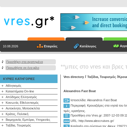
Αγγε
Εταιρείες
Κατάλογος
10.08.2026
Προσθήκη στα αγαπημένα
**μπες στο vres και βρες 
Προωθήστε σε ένα φίλο
/
/
Vres directory
Ταξίδια, Τουρισμός
Κρουα
ΚΥΡΙΕΣ ΚΑΤΗΓΟΡΙΕΣ
+
Αθλητισμός
+
Alexandros Fast Boat
Καταστήματα On-line
+
Απόδημος Ελληνισμός
Ιστοσελίδα: Alexandros Fast Boat
+
Κοινωνία, Εθελοντισμός
Περιγραφή:
Κρουαζιέρες στα νησιά του Ι
+
Αυτοκίνητο, Μοτοσικλέτα
τιμές, κρατήσεις.
+
Κράτος, Πολιτική
Προσθήκη στο Vres.gr: 2007-12-03 09:1
+
Βιομηχανία, Εμπόριο, Υπηρεσίες
URL: http://www.alexcruises.gr/
+
Ταξίδια, Τουρισμός
Κατάταξη στο σύστημα της Alexa: 23977