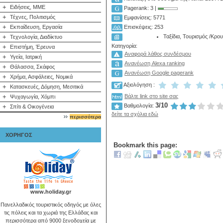
+
Ειδήσεις, ΜΜΕ
Pagerank: 3 |
+
Τέχνες, Πολιτισμός
Εμφανίσεις: 5771
+
Εκπαίδευση, Εργασία
Επισκέψεις: 253
+
Ταξίδια, Τουρισμός
/
Κρου
Τεχνολογία, Διαδίκτυο
Κατηγορία:
+
Επιστήμη, Έρευνα
Αναφορά λάθος συνδέσμου
+
Υγεία, Ιατρική
Ανανέωση Alexa ranking
+
Θάλασσα, Σκάφος
Ανανέωση Google pagerank
+
Χρήμα, Ασφάλειες, Νομικά
Αξιολόγηση :
+
Κατασκευές, Δόμηση, Μεσιτικά
+
Βάλτε link στο site σας
Ψυχαγωγία, Χόμπι
3/10
Βαθμολογία:
+
Σπίτι & Οικογένεια
δείτε τα σχόλια εδώ
περισσότερα
ΧΟΡΗΓΟΣ
Bookmark this page:
www.holiday.gr
Πανελλαδικός τουριστικός οδηγός με όλες
τις πόλεις και τα χωριά της Ελλάδας και
περισσότερα από 9000 ξενοδοχεία με