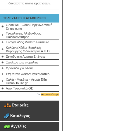
δυνατότητα online κρατήσεων.
ΤΕΛΕΥΤΑΙΕΣ ΚΑΤΑΧΩΡΙΣΕΙΣ
Geon.wc - Geon Περιβαλλοντική
+
Ενεργειακή
Τρικαλιωτης Αλέξανδρος,
+
Παιδοδοντίατρος
+
Ευαγγελίδης Modern Furniture
Κολώνα Χάιδω-Βασιλική -
+
Χειρουργός Οδοντίατρος Α.Π.Θ.
+
Ξενοδοχείο Αρμάτα Σπέτσες
+
Ξαπλώστρες παραλίας
+
Φροντίδα για όλους
+
Σταμπωτα διακοσμητικα δαπεδ
Χαλιά - Μοκέτες - Λευκά Είδη |
+
UrbanHouse.gr
+
Αφοι Τσουκαλά ΟΕ
περισσότερα
Εταιρείες
Κατάλογος
Αγγελίες