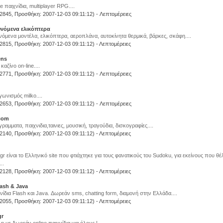
 παιχνίδια, multiplayer RPG....
 2845, Προσθήκη: 2007-12-03 09:11:12) -
Λεπτομέρειες
υνόμενα ελικόπτερα
όμενα μοντέλα, ελικόπτερα, αεροπλάνα, αυτοκίνητα θερμικά, βάρκες, σκάφη....
 2815, Προσθήκη: 2007-12-03 09:11:12) -
Λεπτομέρειες
ens
καζίνο on-line....
 2771, Προσθήκη: 2007-12-03 09:11:12) -
Λεπτομέρειες
αγωνισμός milko....
 2653, Προσθήκη: 2007-12-03 09:11:12) -
Λεπτομέρειες
com
αμματα, παιχνιδια,ταινιες, μουσική, τραγούδια, δισκογραφίες....
 2140, Προσθήκη: 2007-12-03 09:11:12) -
Λεπτομέρειες
gr είναι το Ελληνικό site που φτιάχτηκε για τους φανατικούς του Sudoku, για εκείνους που θέ
..
 2128, Προσθήκη: 2007-12-03 09:11:12) -
Λεπτομέρειες
lash & Java
ίδια Flash και Java. Δωρεάν sms, chatting form, διαμονή στην Ελλάδα....
 2055, Προσθήκη: 2007-12-03 09:11:12) -
Λεπτομέρειες
gr