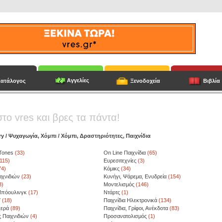
Αγγελίες
ατάλογος
Ξενοδοχεία
Βιβλία
στο vres και βρες τα πάντα!
ry
/
Ψυχαγωγία, Χόμπι
/
Χόμπι, Δραστηριότητες, Παιχνίδια
 Tones
(33)
On Line Παιχνίδια
(65)
115)
Ευρεσιτεχνίες
(3)
74)
Κόμικς
(34)
ιχνιδιών
(23)
Κυνήγι, Ψάρεμα, Ενυδρεία
(154)
3)
Μοντελισμός
(146)
Μπόουλινγκ
(17)
Ντάρτς
(1)
Υ
(18)
Παιχνίδια Ηλεκτρονικά
(134)
χερά
(89)
Παιχνίδια, Γρίφοι, Ανέκδοτα
(83)
 Παιχνιδιών
(4)
Προσανατολισμός
(1)