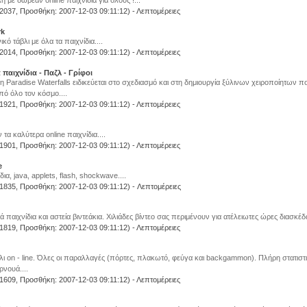
 με δωρεάν online παιχνίδια για όλους !...
 2037, Προσθήκη: 2007-12-03 09:11:12) -
Λεπτομέρειες
rk
ικό τάβλι με όλα τα παιχνίδια....
 2014, Προσθήκη: 2007-12-03 09:11:12) -
Λεπτομέρειες
 παιχνίδια - Παζλ - Γρίφοι
η Paradise Waterfalls ειδικεύεται στο σχεδιασμό και στη δημιουργία ξύλινων χειροποίητων π
πό όλο τον κόσμο....
 1921, Προσθήκη: 2007-12-03 09:11:12) -
Λεπτομέρειες
τα καλύτερα online παιχνίδια....
 1901, Προσθήκη: 2007-12-03 09:11:12) -
Λεπτομέρειες
e
δια, java, applets, flash, shockwave....
 1835, Προσθήκη: 2007-12-03 09:11:12) -
Λεπτομέρειες
 παιχνίδια και αστεία βιντεάκια. Χιλιάδες βίντεο σας περιμένουν για ατέλειωτες ώρες διασκέδα
 1819, Προσθήκη: 2007-12-03 09:11:12) -
Λεπτομέρειες
βλι on - line. Όλες οι παραλλαγές (πόρτες, πλακωτό, φεύγα και backgammon). Πλήρη στατιστ
ρνουά....
 1609, Προσθήκη: 2007-12-03 09:11:12) -
Λεπτομέρειες