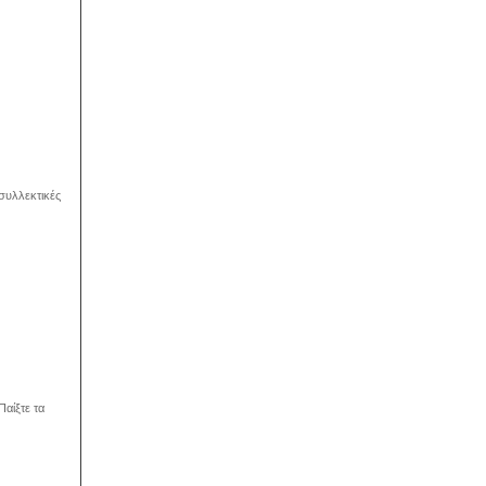
συλλεκτικές
Παίξτε τα