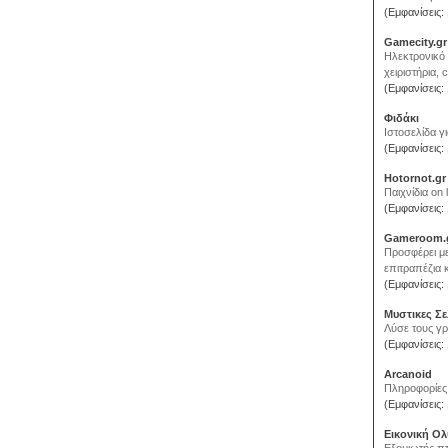
(Εμφανίσεις:
Gamecity.gr
Hλεκτρονικό 
χειριστήρια, 
(Εμφανίσεις:
Φιδάκι
Ιστοσελίδα γι
(Εμφανίσεις:
Hotornot.gr
Παιχνίδια on 
(Εμφανίσεις:
Gameroom.
Προσφέρει με
επιτραπέζια 
(Εμφανίσεις:
Μυστικες Σε
Λύσε τους γρί
(Εμφανίσεις:
Arcanoid
Πληροφορίες κ
(Εμφανίσεις:
Εικονική Ο