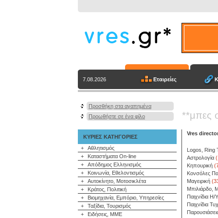
Εταιρείες
Κ
7.08.2026
Προσθήκη στα αγαπημένα
**μπες 
Προωθήστε σε ένα φίλο
Vres directo
ΚΥΡΙΕΣ ΚΑΤΗΓΟΡΙΕΣ
+
Αθλητισμός
Logos, Ring
+
Καταστήματα On-line
Αστρολογία
(
+
Απόδημος Ελληνισμός
Κηπουρική
(
+
Κοινωνία, Εθελοντισμός
Κονσόλες Πα
+
Αυτοκίνητο, Μοτοσικλέτα
Μαγειρική
(3
Μπιλιάρδο, 
+
Κράτος, Πολιτική
Παιχνίδια Η/
+
Βιομηχανία, Εμπόριο, Υπηρεσίες
Παιχνίδια Τυ
+
Ταξίδια, Τουρισμός
Παρουσιάσεις
+
Ειδήσεις, ΜΜΕ