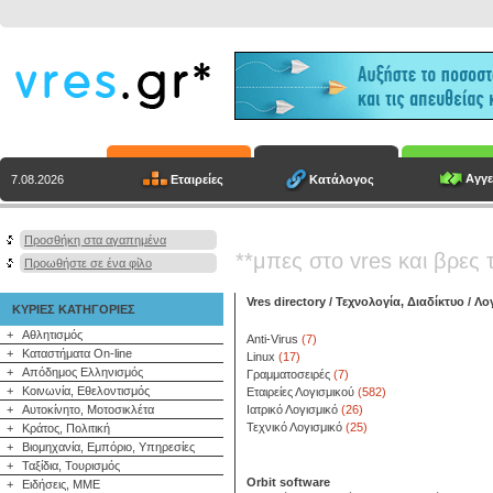
Αγγε
Εταιρείες
Κατάλογος
7.08.2026
Προσθήκη στα αγαπημένα
**μπες στο vres και βρες 
Προωθήστε σε ένα φίλο
Vres directory
/
Τεχνολογία, Διαδίκτυο
/
Λο
ΚΥΡΙΕΣ ΚΑΤΗΓΟΡΙΕΣ
+
Αθλητισμός
Anti-Virus
(7)
+
Καταστήματα On-line
Linux
(17)
+
Απόδημος Ελληνισμός
Γραμματοσειρές
(7)
+
Κοινωνία, Εθελοντισμός
Εταιρείες Λογισμικού
(582)
+
Αυτοκίνητο, Μοτοσικλέτα
Ιατρικό Λογισμικό
(26)
Τεχνικό Λογισμικό
(25)
+
Κράτος, Πολιτική
+
Βιομηχανία, Εμπόριο, Υπηρεσίες
+
Ταξίδια, Τουρισμός
Orbit software
+
Ειδήσεις, ΜΜΕ