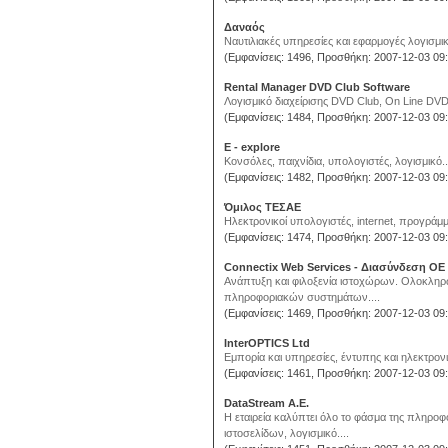
Δαναός
Ναυτιλιακές υπηρεσίες και εφαρμογές λογισμικ
(Εμφανίσεις: 1496, Προσθήκη: 2007-12-03 09:
Rental Manager DVD Club Software
Λογισμικό διαχείρισης DVD Club, On Line DVD
(Εμφανίσεις: 1484, Προσθήκη: 2007-12-03 09:
E - explore
Κονσόλες, παιχνίδια, υπολογιστές, λογισμικό..
(Εμφανίσεις: 1482, Προσθήκη: 2007-12-03 09:
Όμιλος ΤΕΣΑΕ
Ηλεκτρονικοί υπολογιστές, internet, προγράμμ
(Εμφανίσεις: 1474, Προσθήκη: 2007-12-03 09:
Connectix Web Services - Διασύνδεση ΟΕ
Ανάπτυξη και φιλοξενία ιστοχώρων. Ολοκληρ
πληροφοριακών συστημάτων....
(Εμφανίσεις: 1469, Προσθήκη: 2007-12-03 09:
InterOPTICS Ltd
Εμπορία και υπηρεσίες, έντυπης και ηλεκτρο
(Εμφανίσεις: 1461, Προσθήκη: 2007-12-03 09:
DataStream A.E.
Η εταιρεία καλύπτει όλο το φάσμα της πληροφορ
ιστοσελίδων, λογισμικό....