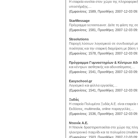
H εταιρεία κινείται στον χώρο της πληροφορικ
υποστήριξης....
(Εμφανίσεις: 1589, Προσθήκη: 2007-12-03 09:
StarMessage
Πρόγραμμα screensaver. Δείτε τη φάση της σε
(Εμφανίσεις: 1581, Προσθήκη: 2007-12-03 09:
Sbsolutions
Παροχή λύσεων λογισμικού σε συνδυασμό με 
ποιότητας και την εταιρική διαχείριση με βάση
(Εμφανίσεις: 1578, Προσθήκη: 2007-12-03 09:
Πρόγραμμα Γυμναστηρίων & Κέντρων Αδ
και κέντρων αισθητικής και αδυνατίσματος....
(Εμφανίσεις: 1541, Προσθήκη: 2007-12-03 09:
Easyschool.gr
Λογισμικό και φύλλα εργασίας....
(Εμφανίσεις: 1541, Προσθήκη: 2007-12-03 09:
Ξυδάς
Η εταιρεία Πολυμέσα Ξυδάς Α.Ε. είναι εταιρε
Εκδόσεις, multimedia, online παραγγελίες....
(Εμφανίσεις: 1536, Προσθήκη: 2007-12-03 09:
Ντιονίκ Α.Ε.
Η Ντιονίκ δραστηριοποιείται στο χώρο της πλ
ηλεκτρονικό παιχνίδι και τα πολυμέσα (multimed
(Εμφανίσεις: 1503, Προσθήκη: 2007-12-03 09: