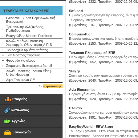
(Εμφανίσεις: 2232, Προσθήκη: 2007-12-03 09:
ΤΕΛΕΥΤΑΙΕΣ ΚΑΤΑΧΩΡΙΣΕΙΣ
SofLand
Η βασική δραστηριότητα της εταιρείας, είνα
Geon.wc - Geon Περιβαλλοντική
+
Telephony Integration)....
Ενεργειακή
(Εμφανίσεις: 2161, Προσθήκη: 2007-12-03 09:
Τρικαλιωτης Αλέξανδρος,
+
Παιδοδοντίατρος
Compusoft.gr
+
Ευαγγελίδης Modern Furniture
Εταιρεία παραγωγής και προώθησης προϊόντων
Κολώνα Χάιδω-Βασιλική -
+
(Εμφανίσεις: 2153, Προσθήκη: 2009-10-26 12:
Χειρουργός Οδοντίατρος Α.Π.Θ.
+
Ξενοδοχείο Αρμάτα Σπέτσες
Terracom Πληροφορική ΕΠΕ
+
Ξαπλώστρες παραλίας
Ολοκληρωμένες λύσεις πληροφορικής και τηλε
+
Φροντίδα για όλους
(Εμφανίσεις: 2052, Προσθήκη: 2007-12-03 09:
+
Σταμπωτα διακοσμητικα δαπεδ
Χαλιά - Μοκέτες - Λευκά Είδη |
Stay.gr
+
UrbanHouse.gr
Σύστημα κρατήσεων πραγματικού χρόνου για τη
+
Αφοι Τσουκαλά ΟΕ
(Εμφανίσεις: 2040, Προσθήκη: 2007-12-03 09:
περισσότερα
Avia Electronics
Παραγωγή συστημάτων Η/Υ με την επωνυμία ΑVI
Εταιρείες
(Εμφανίσεις: 2020, Προσθήκη: 2007-12-03 09:
Πλαίσιο
Κατάλογος
Συναρμολόγηση και εμπορία προϊόντων πληροφ
(Εμφανίσεις: 1991, Προσθήκη: 2007-12-03 09:
Αγγελίες
EasyBuyWorld - EBW Store
To EasyBuyWorld - EBW είναι μία εταιρεία πο
Ξενοδοχεία
Entertainment - Service και Επισκευές Ηλε