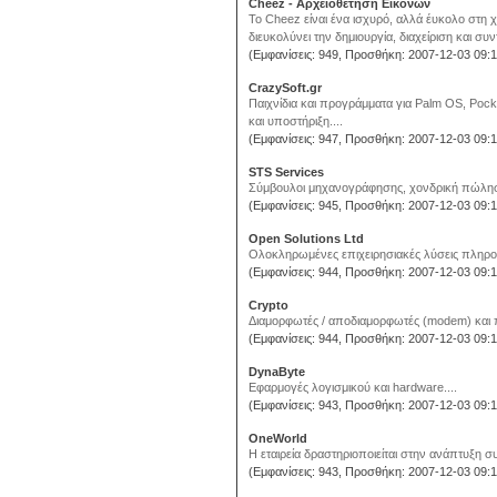
Cheez - Αρχειοθέτηση Εικόνων
Το Cheez είναι ένα ισχυρό, αλλά έυκολο στη 
διευκολύνει την δημιουργία, διαχείριση και σ
(Εμφανίσεις: 949, Προσθήκη: 2007-12-03 09:1
CrazySoft.gr
Παιχνίδια και προγράμματα για Palm OS, Pocke
και υποστήριξη....
(Εμφανίσεις: 947, Προσθήκη: 2007-12-03 09:1
STS Services
Σύμβουλοι μηχανογράφησης, χονδρική πώληση
(Εμφανίσεις: 945, Προσθήκη: 2007-12-03 09:1
Open Solutions Ltd
Ολοκληρωμένες επιχειρησιακές λύσεις πληροφ
(Εμφανίσεις: 944, Προσθήκη: 2007-12-03 09:1
Crypto
Διαμορφωτές / αποδιαμορφωτές (modem) και π
(Εμφανίσεις: 944, Προσθήκη: 2007-12-03 09:1
DynaByte
Εφαρμογές λογισμικού και hardware....
(Εμφανίσεις: 943, Προσθήκη: 2007-12-03 09:1
OneWorld
Η εταιρεία δραστηριοποιείται στην ανάπτυξη 
(Εμφανίσεις: 943, Προσθήκη: 2007-12-03 09:1