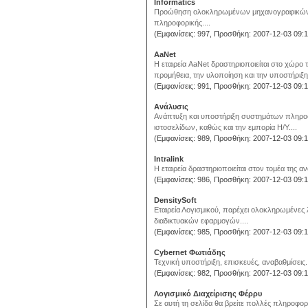
Informatics
Προώθηση ολοκληρωμένων μηχανογραφικών σ
πληροφορικής....
(Εμφανίσεις: 997, Προσθήκη: 2007-12-03 09:1
AaNet
Η εταιρεία AaNet δραστηριοποιείται στο χώρο τ
προμήθεια, την υλοποίηση και την υποστήριξ
(Εμφανίσεις: 991, Προσθήκη: 2007-12-03 09:1
Ανάλυσις
Ανάπτυξη και υποστήριξη συστημάτων πληροφ
ιστοσελίδων, καθώς και την εμπορία Η/Υ....
(Εμφανίσεις: 989, Προσθήκη: 2007-12-03 09:1
Intralink
Η εταιρεία δραστηριοποιείται στον τομέα της α
(Εμφανίσεις: 986, Προσθήκη: 2007-12-03 09:1
DensitySoft
Εταιρεία Λογισμικού, παρέχει ολοκληρωμένες
διαδικτυακών εφαρμογών....
(Εμφανίσεις: 985, Προσθήκη: 2007-12-03 09:1
Cybernet Φωτιάδης
Τεχνική υποστήριξη, επισκευές, αναβαθμίσεις..
(Εμφανίσεις: 982, Προσθήκη: 2007-12-03 09:1
Λογισμικό Διαχείρισης Φέρρυ
Σε αυτή τη σελίδα θα βρείτε πολλές πληροφορίε