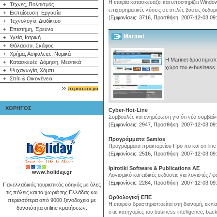
Η εταιρία κατασκευάζει και υποστηρίζει Windo
+
Τέχνες, Πολιτισμός
επιχειρηματικές λύσεις σε απλές βάσεις δεδομ
+
Εκπαίδευση, Εργασία
(Εμφανίσεις: 3716, Προσθήκη: 2007-12-03 09:
+
Τεχνολογία, Διαδίκτυο
+
Επιστήμη, Έρευνα
Marinet
+
Υγεία, Ιατρική
+
Θάλασσα, Σκάφος
+
Χρήμα, Ασφάλειες, Νομικά
Η Marinet δραστηριοπο
+
Κατασκευές, Δόμηση, Μεσιτικά
χώρο του e-business..
+
Ψυχαγωγία, Χόμπι
+
Σπίτι & Οικογένεια
περισσότερα
ΧΟΡΗΓΟΣ
Cyber-Hot-Line
Συμβουλές και ενημέρωση για ότι νέο συμβαίν
(Εμφανίσεις: 2947, Προσθήκη: 2007-12-03 09:
Προγράμματα Samios
Προγράμματα πρακτορείου Προ πο και on-line 
(Εμφανίσεις: 2516, Προσθήκη: 2007-12-03 09:
Ipirotiki Software & Publications AE
www.holiday.gr
Λογισμικό και ειδικές εκδόσεις για λογιστές / φ
(Εμφανίσεις: 2284, Προσθήκη: 2007-12-03 09:
Πανελλαδικός τουριστικός οδηγός με όλες
τις πόλεις και τα χωριά της Ελλάδας και
Ορθολογική ΕΠΕ
περισσότερα από 9000 ξενοδοχεία με
Η εταιρεία δραστηριοποείται στη διανομή, εκ
δυνατότητα online κρατήσεων.
στις κατηγορίες του business intelligence, bac