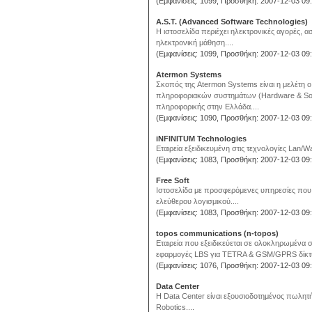
(Εμφανίσεις: 1099, Προσθήκη: 2007-12-03 09:
A.S.T. (Advanced Software Technologies)
Η ιστοσελίδα περιέχει ηλεκτρονικές αγορές, ασ
ηλεκτρονική μάθηση....
(Εμφανίσεις: 1099, Προσθήκη: 2007-12-03 09:
Atermon Systems
Σκοπός της Atermon Systems είναι η μελέτη
πληροφοριακών συστημάτων (Hardware & Sof
πληροφορικής στην Ελλάδα....
(Εμφανίσεις: 1090, Προσθήκη: 2007-12-03 09:
iNFINITUM Technologies
Εταιρεία εξειδικευμένη στις τεχνολογίες Lan/
(Εμφανίσεις: 1083, Προσθήκη: 2007-12-03 09:
Free Soft
Ιστοσελίδα με προσφερόμενες υπηρεσίες που 
ελεύθερου λογισμικού....
(Εμφανίσεις: 1083, Προσθήκη: 2007-12-03 09:
topos communications (n-topos)
Εταιρεία που εξειδικεύεται σε ολοκληρωμένα 
εφαρμογές LBS για TETRA & GSM/GPRS δίκτυ
(Εμφανίσεις: 1076, Προσθήκη: 2007-12-03 09:
Data Center
H Data Center είναι εξουσιοδοτημένος πωλητή
Robotics....