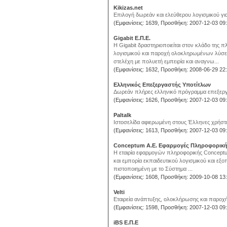
Kikizas.net
Eπιλογή δωρεάν και ελεύθερου λογισμικού για 
(Εμφανίσεις: 1639, Προσθήκη: 2007-12-03 09:
Gigabit Ε.Π.Ε.
H Gigabit δραστηριοποιείται στον κλάδο της 
λογισμικού και παροχή ολοκληρωμένων λύσεω
στελέχη με πολυετή εμπειρία και αναγνω...
(Εμφανίσεις: 1632, Προσθήκη: 2008-06-29 22:
Ελληνικός Eπεξεργαστής Υποτίτλων
Δωρεάν πλήρες ελληνικό πρόγραμμα επεξεργ
(Εμφανίσεις: 1626, Προσθήκη: 2007-12-03 09:
Paltalk
Ιστοσελίδα αφιερωμένη στους Έλληνες χρήστες
(Εμφανίσεις: 1613, Προσθήκη: 2007-12-03 09:
Conceptum Α.Ε. Εφαρμογές Πληροφορικ
H εταιρία εφαρμογών πληροφορικής Conceptum 
και εμπορία εκπαιδευτικού λογισμικού και εξο
πιστοποιημένη με το Σύστημα ...
(Εμφανίσεις: 1608, Προσθήκη: 2009-10-08 13:
Velti
Εταιρεία ανάπτυξης, ολοκλήρωσης και παροχής
(Εμφανίσεις: 1598, Προσθήκη: 2007-12-03 09:
iBS Ε.Π.Ε