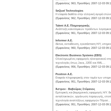
(Εμφανίσεις: 963, Προσθήκη: 2007-12-03 09:1
SeQuel Technologies
Η εταιρεία διαθέτει στην ελληνική αγορά επών
(Εμφανίσεις: 962, Προσθήκη: 2007-12-03 09:1
Talent Α.Ε. Πληροφορικής
Ανάπτυξη καινοτομικών προϊόντων λογισμικού
(Εμφανίσεις: 961, Προσθήκη: 2007-12-03 09:1
Informer Α.Ε.
δίκτυα, εκπαίδευση, εγκατάσταση H/Y, υπηρεσίε
(Εμφανίσεις: 960, Προσθήκη: 2007-12-03 09:1
Electronic Business Systems (EBS)
Ολοκληρωμένες εφαρμογές ηλεκτρονικού επιχει
τεχνολογίες όπως Java, J2EE και XML....
(Εμφανίσεις: 956, Προσθήκη: 2007-12-03 09:1
Positron Α.Ε.
Εταιρεία πληροφορικής στον τομέα των υπηρεσι
(Εμφανίσεις: 951, Προσθήκη: 2007-12-03 09:1
Άστρον - Βαβούρας Στέφανος
Εμπορικές και βιομηχανικές εφαρμογές Η/Υ. 
ανταλλακτικών, οργάνωση παραγωγής, εποπτι
τεχνολογία αναπτύξεως εφαρμογών Πήγασ...
(Εμφανίσεις: 951, Προσθήκη: 2007-12-03 09:1