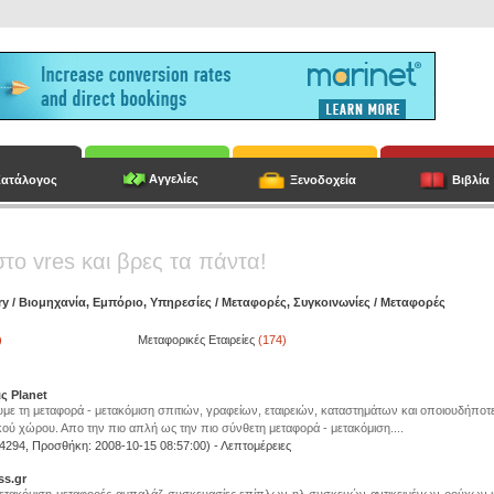
Αγγελίες
ατάλογος
Ξενοδοχεία
Βιβλία
στο vres και βρες τα πάντα!
ry
/
Βιομηχανία, Εμπόριο, Υπηρεσίες
/
Μεταφορές, Συγκοινωνίες
/
Μεταφορές
)
Μεταφορικές Εταιρείες
(174)
ς Planet
ε τη μεταφορά - μετακόμιση σπιτιών, γραφείων, εταιρειών, καταστημάτων και οποιουδήποτ
ού χώρου. Απο την πιο απλή ως την πιο σύνθετη μεταφορά - μετακόμιση....
 4294, Προσθήκη: 2008-10-15 08:57:00) -
Λεπτομέρειες
ss.gr