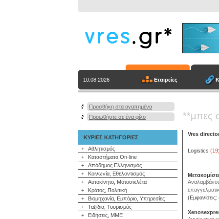
Εταιρείες
Κ
10.08.2026
Προσθήκη στα αγαπημένα
**μπες 
Προωθήστε σε ένα φίλο
Vres directo
ΚΥΡΙΕΣ ΚΑΤΗΓΟΡΙΕΣ
+
Αθλητισμός
Logistics
(19
+
Καταστήματα On-line
+
Απόδημος Ελληνισμός
+
Κοινωνία, Εθελοντισμός
Μετακομίσει
+
Αυτοκίνητο, Μοτοσικλέτα
Αναλαμβάνουμ
επαγγελματικ
+
Κράτος, Πολιτική
(Εμφανίσεις:
+
Βιομηχανία, Εμπόριο, Υπηρεσίες
+
Ταξίδια, Τουρισμός
Xenosexpre
+
Ειδήσεις, ΜΜΕ