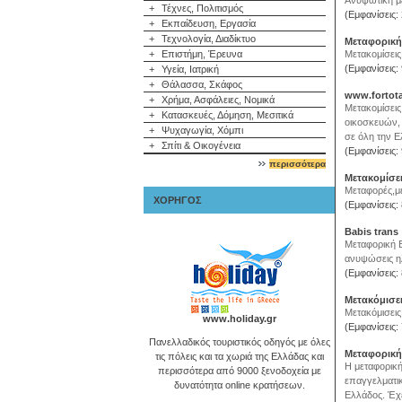
Ανυψωτική μ
+
Τέχνες, Πολιτισμός
(Εμφανίσεις:
+
Εκπαίδευση, Εργασία
+
Τεχνολογία, Διαδίκτυο
Μεταφορική
+
Επιστήμη, Έρευνα
Μετακομίσεις,
(Εμφανίσεις:
+
Υγεία, Ιατρική
+
Θάλασσα, Σκάφος
www.fortota
+
Χρήμα, Ασφάλειες, Νομικά
Μετακομίσεις
+
Κατασκευές, Δόμηση, Μεσιτικά
οικοσκευών, 
+
Ψυχαγωγία, Χόμπι
σε όλη την Ε
+
Σπίτι & Οικογένεια
(Εμφανίσεις:
περισσότερα
Μετακομίσει
Μεταφορές,με
ΧΟΡΗΓΟΣ
(Εμφανίσεις:
Babis trans
Μεταφορική Ε
ανυψώσεις ηλ
(Εμφανίσεις:
Μετακόμισε
Μετακόμισεις
www.holiday.gr
(Εμφανίσεις:
Πανελλαδικός τουριστικός οδηγός με όλες
Μεταφορική
τις πόλεις και τα χωριά της Ελλάδας και
Η μεταφορική
περισσότερα από 9000 ξενοδοχεία με
επαγγελματι
δυνατότητα online κρατήσεων.
Ελλάδος. Έχει