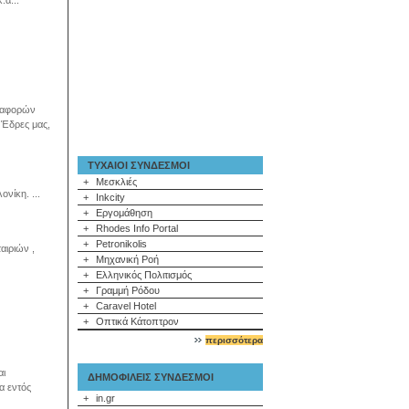
α...
εταφορών
 Έδρες μας,
ΤΥΧΑΙΟΙ ΣΥΝΔΕΣΜΟΙ
+
Μεσκλιές
νίκη. ...
+
Inkcity
+
Εργομάθηση
+
Rhodes Info Portal
+
Petronikolis
αιριών ,
+
Μηχανική Ροή
+
Ελληνικός Πολιτισμός
+
Γραμμή Ρόδου
+
Caravel Hotel
+
Οπτικά Κάτοπτρον
περισσότερα
αι
ΔΗΜΟΦΙΛΕΙΣ ΣΥΝΔΕΣΜΟΙ
α εντός
+
in.gr