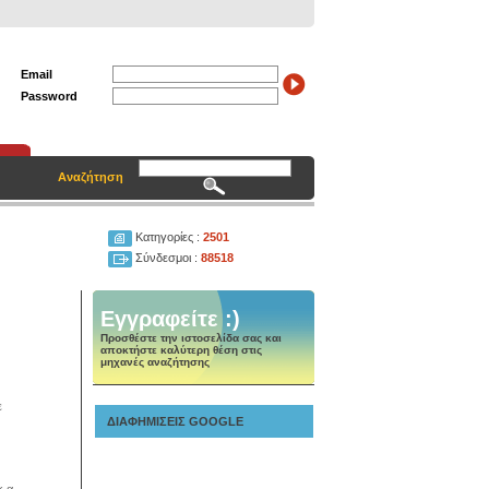
Email
Password
Αναζήτηση
Κατηγορίες :
2501
Σύνδεσμοι :
88518
Εγγραφείτε :)
Προσθέστε την ιστοσελίδα σας και
αποκτήστε καλύτερη θέση στις
μηχανές αναζήτησης
ε
ΔΙΑΦΗΜΙΣΕΙΣ GOOGLE