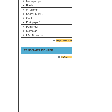
+
Ναυτεμπορική
+
Flash
+
e-radio.gr
+
Sport FM 94,6
+
Contra
+
Καθημερινή
+
Pathfinder
+
Meteo.gr
+
Ελευθεροτυπία
περισσότερα
ΤΕΛΕΥΤΑΙΕΣ ΕΙΔΗΣΕΙΣ
Ειδήσεις