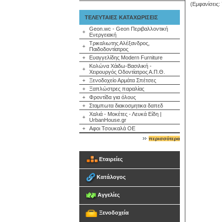
(Εμφανίσεις:
ΤΕΛΕΥΤΑΙΕΣ ΚΑΤΑΧΩΡΙΣΕΙΣ
Geon.wc - Geon Περιβαλλοντική
+
Ενεργειακή
Τρικαλιωτης Αλέξανδρος,
+
Παιδοδοντίατρος
+
Ευαγγελίδης Modern Furniture
Κολώνα Χάιδω-Βασιλική -
+
Χειρουργός Οδοντίατρος Α.Π.Θ.
+
Ξενοδοχείο Αρμάτα Σπέτσες
+
Ξαπλώστρες παραλίας
+
Φροντίδα για όλους
+
Σταμπωτα διακοσμητικα δαπεδ
Χαλιά - Μοκέτες - Λευκά Είδη |
+
UrbanHouse.gr
+
Αφοι Τσουκαλά ΟΕ
περισσότερα
Εταιρείες
Κατάλογος
Αγγελίες
Ξενοδοχεία