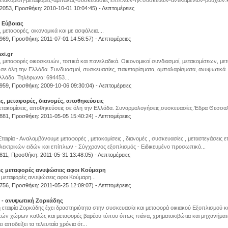
ετακόμιση-μεταφορές-αμπαλάζ-συσκευασίες επίπλων-ηλ.συσκευών-αντικειμένων-ρούχων.κ.
 2053, Προσθήκη: 2010-10-01 10:04:45) -
Λεπτομέρειες
 Εύβοιας
 μεταφορές, οικονομικά και με ασφάλεια....
 969, Προσθήκη: 2011-07-01 14:56:57) -
Λεπτομέρειες
xi.gr
, μεταφορές οικοσκευών, τοπικά και πανελαδικά. Οικονομικοί συνδιασμοί, μετακομίσεων, μ
σε όλη την Ελλάδα. Συνδυασμοί, συσκευασίες, πακεταρίσματα, αμπαλαρίσματα, ανυψωτικά.
λλάδα. Τηλέφωνα: 694453...
 959, Προσθήκη: 2009-10-06 09:30:04) -
Λεπτομέρειες
ς, μεταφορές, διανομές, αποθηκεύσεις
τακομίσεις, αποθηκεύσεις σε όλη την Ελλάδα. Συναρμολογήσεις,συσκευασίες.’Εδρα Θεσσαλο
 881, Προσθήκη: 2011-05-05 15:40:24) -
Λεπτομέρειες
ταιρία - Αναλαμβάνουμε μεταφορές , μετακομίσεις , διανομές , συσκευασίες , μεταστεγάσεις ετ
εκτρικών ειδών και επίπλων - Σύγχρονος εξοπλισμός - Ειδικευμένο προσωπικό...
 811, Προσθήκη: 2011-05-31 13:48:05) -
Λεπτομέρειες
ις μεταφορές ανυψώσεις αφοι Κούμαρη
 μεταφορές ανυψώσεις αφοι Κούμαρη...
 756, Προσθήκη: 2011-05-25 12:09:07) -
Λεπτομέρειες
 - ανυψωτική Ζορκάδης
 εταιρία Ζορκάδης έχει δραστηριότητα στην συσκευασία και μεταφορά οικιακού Εξοπλισμού κ
κών χώρων καθώς και μεταφορές βαρέου τύπου όπως πιάνα, χρηματοκιβώτια και μηχανήματ
 αποδείξει τα τελευταία χρόνια ότ...