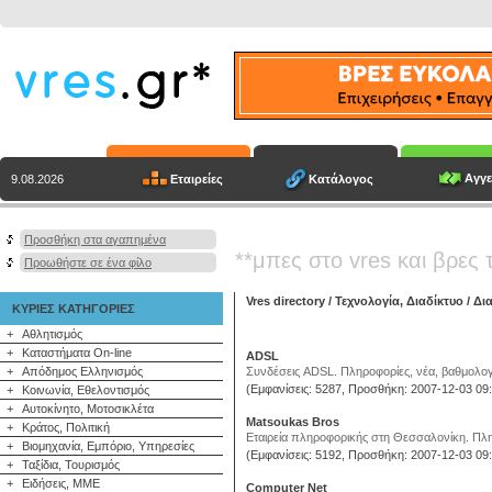
Αγγε
Εταιρείες
Κατάλογος
9.08.2026
Προσθήκη στα αγαπημένα
**μπες στο vres και βρες 
Προωθήστε σε ένα φίλο
Vres directory
/
Τεχνολογία, Διαδίκτυο
/
Δια
ΚΥΡΙΕΣ ΚΑΤΗΓΟΡΙΕΣ
+
Αθλητισμός
+
Καταστήματα On-line
ADSL
+
Απόδημος Ελληνισμός
Συνδέσεις ADSL. Πληροφορίες, νέα, βαθμολογή
(Εμφανίσεις: 5287, Προσθήκη: 2007-12-03 09:
+
Κοινωνία, Εθελοντισμός
+
Αυτοκίνητο, Μοτοσικλέτα
Matsoukas Bros
+
Κράτος, Πολιτική
Εταιρεία πληροφορικής στη Θεσσαλονίκη. Πληρ
+
Βιομηχανία, Εμπόριο, Υπηρεσίες
(Εμφανίσεις: 5192, Προσθήκη: 2007-12-03 09:
+
Ταξίδια, Τουρισμός
+
Ειδήσεις, ΜΜΕ
Computer Net