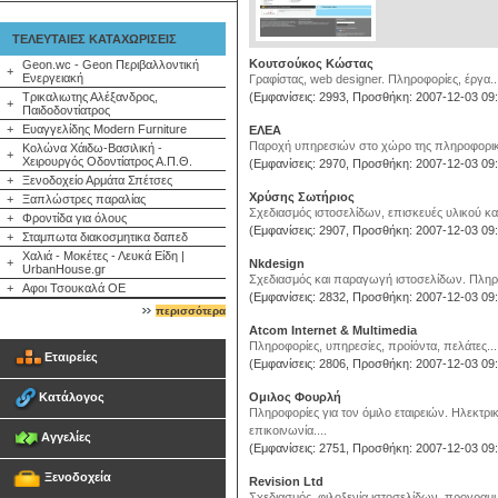
ΤΕΛΕΥΤΑΙΕΣ ΚΑΤΑΧΩΡΙΣΕΙΣ
Κουτσούκος Κώστας
Geon.wc - Geon Περιβαλλοντική
+
Ενεργειακή
Γραφίστας, web designer. Πληροφορίες, έργα..
Τρικαλιωτης Αλέξανδρος,
(Εμφανίσεις: 2993, Προσθήκη: 2007-12-03 09:
+
Παιδοδοντίατρος
+
Ευαγγελίδης Modern Furniture
ΕΛΕΑ
Παροχή υπηρεσιών στο χώρο της πληροφορικής
Κολώνα Χάιδω-Βασιλική -
+
Χειρουργός Οδοντίατρος Α.Π.Θ.
(Εμφανίσεις: 2970, Προσθήκη: 2007-12-03 09:
+
Ξενοδοχείο Αρμάτα Σπέτσες
Χρύσης Σωτήριος
+
Ξαπλώστρες παραλίας
Σχεδιασμός ιστοσελίδων, επισκευές υλικού και
+
Φροντίδα για όλους
(Εμφανίσεις: 2907, Προσθήκη: 2007-12-03 09:
+
Σταμπωτα διακοσμητικα δαπεδ
Χαλιά - Μοκέτες - Λευκά Είδη |
+
Nkdesign
UrbanHouse.gr
Σχεδιασμός και παραγωγή ιστοσελίδων. Πληροφ
+
Αφοι Τσουκαλά ΟΕ
(Εμφανίσεις: 2832, Προσθήκη: 2007-12-03 09:
περισσότερα
Atcom Internet & Multimedia
Πληροφορίες, υπηρεσίες, προίόντα, πελάτες...
Εταιρείες
(Εμφανίσεις: 2806, Προσθήκη: 2007-12-03 09:
Κατάλογος
Ομιλος Φουρλή
Πληροφορίες για τον όμιλο εταιρειών. Ηλεκτρι
επικοινωνία....
Αγγελίες
(Εμφανίσεις: 2751, Προσθήκη: 2007-12-03 09:
Ξενοδοχεία
Revision Ltd
Σχεδιασμός, φιλοξενία ιστοσελίδων, προγραμμ