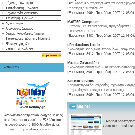
+
Τέχνες, Πολιτισμός
Η/Υ, λογισμικό, περιφερειακά, ταμειακές μηχαν
+
Εκπαίδευση, Εργασία
υποστήριξη, εκπαίδευση....
(Εμφανίσεις: 4064, Προσθήκη: 2007-12-03 09:
+
Τεχνολογία, Διαδίκτυο
+
Επιστήμη, Έρευνα
MaSTER Computers
+
Υγεία, Ιατρική
Εμπορία Η/Υ, περιφερειακά, προγράμματα, CD
+
Θάλασσα, Σκάφος
παραγγελίες on-line....
+
Χρήμα, Ασφάλειες, Νομικά
(Εμφανίσεις: 3803, Προσθήκη: 2007-12-03 09:
+
Κατασκευές, Δόμηση, Μεσιτικά
+
Ψυχαγωγία, Χόμπι
eProductions-Log in
+
Σπίτι & Οικογένεια
Σχεδιασμός, φιλοξενία ιστοσελίδων, εφαρμογέ
(Εμφανίσεις: 3612, Προσθήκη: 2007-12-03 09:
περισσότερα
Μάριος Ζαχαριάδης
Σχεδιασμός ιστοσελίδων, multimedia authoring, 
ΧΟΡΗΓΟΣ
(Εμφανίσεις: 3087, Προσθήκη: 2007-12-03 09:
Science services
Χρηματιστηριακές υπηρεσίες, προϊόντα κινητ
υπηρεσίες web design και web hosting....
(Εμφανίσεις: 3064, Προσθήκη: 2007-12-03 09:
Marinet
www.holiday.gr
Πανελλαδικός τουριστικός οδηγός με όλες
τις πόλεις και τα χωριά της Ελλάδας και
Η Marinet δραστηριοπο
περισσότερα από 9000 ξενοδοχεία με
χώρο του e-business..
δυνατότητα online κρατήσεων.