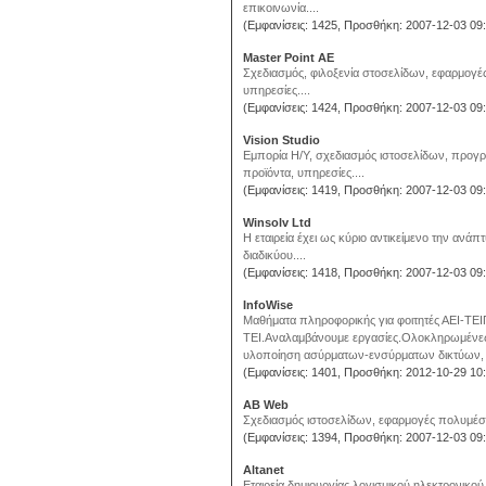
επικοινωνία....
(Εμφανίσεις: 1425, Προσθήκη: 2007-12-03 09:
Master Point AE
Σχεδιασμός, φιλοξενία στοσελίδων, εφαρμογές
υπηρεσίες....
(Εμφανίσεις: 1424, Προσθήκη: 2007-12-03 09:
Vision Studio
Εμπορία Η/Υ, σχεδιασμός ιστοσελίδων, προγρ
προϊόντα, υπηρεσίες....
(Εμφανίσεις: 1419, Προσθήκη: 2007-12-03 09:
Winsolv Ltd
Η εταιρεία έχει ως κύριο αντικείμενο την αν
διαδικύου....
(Εμφανίσεις: 1418, Προσθήκη: 2007-12-03 09:
InfoWise
Μαθήματα πληροφορικής για φοιτητές ΑΕΙ-ΤΕΙΠ
ΤΕΙ.Αναλαμβάνουμε εργασίες.Ολοκληρωμένες
υλοποίηση ασύρματων-ενσύρματων δικτύων, w
(Εμφανίσεις: 1401, Προσθήκη: 2012-10-29 10:
AB Web
Σχεδιασμός ιστοσελίδων, εφαρμογές πολυμέσων
(Εμφανίσεις: 1394, Προσθήκη: 2007-12-03 09:
Altanet
Εταιρεία δημιουργίας λογισμικού ηλεκτρονικού