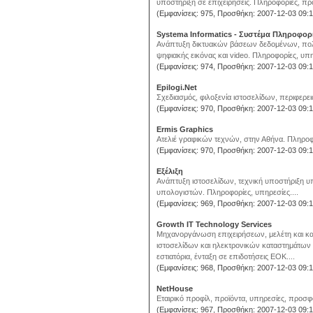
υποστήριξη σε επιχειρήσεις. Πληροφορίες, προϊ
(Εμφανίσεις: 975, Προσθήκη: 2007-12-03 09:1
Systema Informatics - Συστέμα Πληροφορ
Ανάπτυξη δικτυακών βάσεων δεδομένων, πολυ
ψηφιακής εικόνας και video. Πληροφορίες, υπηρ
(Εμφανίσεις: 974, Προσθήκη: 2007-12-03 09:1
Epilogi.Net
Σχεδιασμός, φιλοξενία ιστοσελίδων, περιφερει
(Εμφανίσεις: 970, Προσθήκη: 2007-12-03 09:1
Ermis Graphics
Ατελιέ γραφικών τεχνών, στην Αθήνα. Πληροφο
(Εμφανίσεις: 970, Προσθήκη: 2007-12-03 09:1
Εξέλιξη
Ανάπτυξη ιστοσελίδων, τεχνική υποστήριξη 
υπολογιστών. Πληροφορίες, υπηρεσίες....
(Εμφανίσεις: 969, Προσθήκη: 2007-12-03 09:1
Growth IT Technology Services
Μηχανοργάνωση επιχειρήσεων, μελέτη και κατ
ιστοσελίδων και ηλεκτρονικών καταστημάτων 
εστιατόρια, ένταξη σε επιδοτήσεις ΕΟΚ....
(Εμφανίσεις: 968, Προσθήκη: 2007-12-03 09:1
NetHouse
Εταιρικό προφίλ, προϊόντα, υπηρεσίες, προσφο
(Εμφανίσεις: 967, Προσθήκη: 2007-12-03 09:1