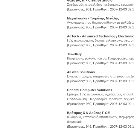
Φατσέας Κ. - Creative Studio
Σχεδιασμός ιστοσελίδων, εκθεσιακές εφαρμογέ
(Εμφανίσεις: 961, Προσθήκη: 2007-12-03 09:1
Mayartworks - Τσιράκης Μιχάλης
Αγιογραφίες που δημιουργήθηκαν με μολύβι αλ
(Εμφανίσεις: 956, Προσθήκη: 2007-12-03 09:1
AdTech - Advanced Technology Electroni
Η/Υ, περιφερειακά, δίκτυα, τηλεπικοινωνίες, υ
(Εμφανίσεις: 956, Προσθήκη: 2007-12-03 09:1
Jewellery
Κοσμήματα, ρολόγια τοίχου. Πληροφορίες, προϊ
(Εμφανίσεις: 953, Προσθήκη: 2007-12-03 09:1
All web Solutions
Εταιρεία παροχής υπηρεσιών στο χώρο του Δια
(Εμφανίσεις: 953, Προσθήκη: 2007-12-03 09:1
General Computer Solutions
Εμπορία Η/Υ, αναλώσιμα, σχεδιασμός ιστοσελ
Θεσσαλονίκη. Πληροφορίες, προϊόντα, τεχνική
(Εμφανίσεις: 950, Προσθήκη: 2007-12-03 09:1
Βράτιμος Χ & Δούλος Γ ΟΕ
Φιλοξενία, κατασκευή ιστοσελίδων, περιφερε
downloads....
(Εμφανίσεις: 949, Προσθήκη: 2007-12-03 09:1