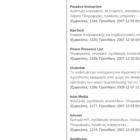
Paradox Interactive
Ανάπτυξη λογισμικού, 3d Graphics, Animation
Λάρισα. Πληροφορίες, προϊόντα, υπηρεσίες....
(Εμφανίσεις: 1344, Προσθήκη: 2007-12-03 09:
NaxTech
Εταιρεία πληροφορικής και συμβουλευτικές υπη
(Εμφανίσεις: 1320, Προσθήκη: 2007-12-03 09:
Power Presence Ltd
Περιφερειακά, λογισμικό, σχεδιασμός ιστοσελί
(Εμφανίσεις: 1289, Προσθήκη: 2007-12-03 09:
Underlab
Tο underLab έχει πολύχρονη και σημαντική π
πρωτότυπες εφαρμογές στον χώρο του design,
εξάντληση των ορίων εκμετάλλευσης του επ..
(Εμφανίσεις: 1286, Προσθήκη: 2009-12-07 13:
Inter Media
Φιλοξενία, σχεδιασμός ιστοσελίδων. Πληροφορί
(Εμφανίσεις: 1277, Προσθήκη: 2007-12-03 09:
Infonet
Εμπορία Η/Υ, σχεδιασμός ιστοσελίδων, πολυμέ
Πληροφορίες, προϊόντα, παραγγελίες....
(Εμφανίσεις: 1274, Προσθήκη: 2007-12-03 09:
NetWizard