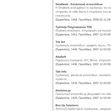
Smallweb - Κατασκευή ιστοσελίδων
Η Smallweb αναλαμβάνει το σχεδιασμό, την κ
υπηρεσίες σε κάθε ιδιώτη ή επιχείρηση που φι
επικοινωνία....
(Εμφανίσεις: 1458, Προσθήκη: 2009-01-21 08:
Τράπεζα Πληροφοριών ΤΕΕ
Θεματική αναζήτηση, πληροφορίες για τεχνικά 
(Εμφανίσεις: 1451, Προσθήκη: 2007-12-03 09:
Tcb Art
Σχεδιασμός ιστοσελίδων, γραφικές τέχνες. Πλη
(Εμφανίσεις: 1445, Προσθήκη: 2007-12-03 09:
AltaSoft
Παραγωγή λογισμικού, Η/Υ, δίκτυα, υπηρεσίες 
(Εμφανίσεις: 1436, Προσθήκη: 2007-12-03 09:
Tele Info
Σχεδιασμός, φιλοξενία ιστοσελίδων, εγκατάστ
προϊόντα....
(Εμφανίσεις: 1434, Προσθήκη: 2007-12-03 09:
dimitriou.gr
Προσωπική ιστοσελίδα με βιογραφικό του ειδι
(Εμφανίσεις: 1429, Προσθήκη: 2007-12-03 09:
Box Up Solutions
Ανάπτυξη διαδικτυακής στρατηγικής, εφαρμογ