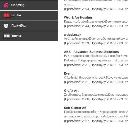
τιμές....
Ειδήσεις
(Εμφανίσεις: 2693, Προσθήκη: 2007-12-03 09:
Βιβλία
Web & Art Hosting
Κατασκευή, φιλοξενία ιστοσελίδων, κατοχυρώσ
Παιχνίδια
(Εμφανίσεις: 2644, Προσθήκη: 2007-12-03 09:
webplan.gr
Ταινίες
Ανάπτυξη ιστοσελίδων μικρών και μεγάλων επ
(Εμφανίσεις: 2639, Προσθήκη: 2007-12-03 09:
ABS - Advanced Business Solutions
Η/Υ, περιφερειακά, εξειδικευμένα πακέτα λογι
Καλλιθέα. Πληροφορίες, προϊόντα, πελάτες, παρ
(Εμφανίσεις: 2631, Προσθήκη: 2007-12-03 09:
Event
Φιλοξενία, δημιουργία ιστοσελίδων, καταχώρη
(Εμφανίσεις: 2631, Προσθήκη: 2007-12-03 09:
Grafix Art
Σχεδιασμός, δημιουργία ιστοσελίδων, εφαρμογ
(Εμφανίσεις: 2586, Προσθήκη: 2007-12-03 09:
Soft Center AE
Προϊόντα και υπηρεσίες πληροφορικής, στην 
περιφερειακά, αναλώσιμα, φιλοξενία ιστοσελίδ
(Εμφανίσεις: 2567, Προσθήκη: 2007-12-03 09: