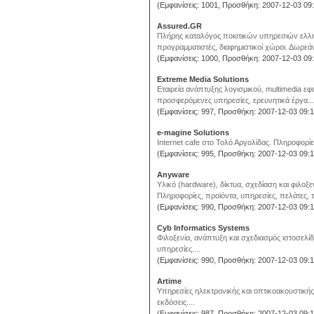
(Εμφανίσεις: 1001, Προσθήκη: 2007-12-03 09:
Assured.GR
Πλήρης καταλόγος ποιοτικών υπηρεσιών ελληνικ
προγραμματιστές, διαφημιστικοί χώροι. Δωρεάν σ
(Εμφανίσεις: 1000, Προσθήκη: 2007-12-03 09:
Extreme Media Solutions
Εταιρεία ανάπτυξης λογισμικού, multimedia εφα
προσφερόμενες υπηρεσίες, ερευνητικά έργα...
(Εμφανίσεις: 997, Προσθήκη: 2007-12-03 09:1
e-magine Solutions
Internet cafe στο Τολό Αργολίδας. Πληροφορίε
(Εμφανίσεις: 995, Προσθήκη: 2007-12-03 09:1
Anyware
Υλικό (hardware), δίκτυα, σχεδίαση και φιλοξ
Πληροφορίες, προϊόντα, υπηρεσίες, πελάτες, τ
(Εμφανίσεις: 990, Προσθήκη: 2007-12-03 09:1
Cyb Informatics Systems
Φιλοξενία, ανάπτυξη και σχεδιασμός ιστοσελ
υπηρεσίες....
(Εμφανίσεις: 990, Προσθήκη: 2007-12-03 09:1
Artime
Υπηρεσίες ηλεκτρονικής και οπτικοακουστική
εκδόσεις....
(Εμφανίσεις: 987, Προσθήκη: 2007-12-03 09:1