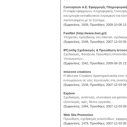
Conceptum Α.Ε. Εφαρμογές Πληροφορικ
H εταιρία εφαρμογών πληροφορικής Conceptum 
και εμπορία εκπαιδευτικού λογισμικού και εξο
πιστοποιημένη με το Σύστημα ...
(Εμφανίσεις: 1609, Προσθήκη: 2009-10-08 13:
FastNet (http://www.fnet.gr/)
Υπηρεσίες πρόσβασης στο Internet, σχεδιασμός
(Εμφανίσεις: 1548, Προσθήκη: 2007-12-03 09:
IPConfig Σχεδιασμός & Προώθηση Ιστοσ
Σχεδιασμός, Φιλοξενία, Προώθηση Ιστοσελίδ
Υπολογιστών....
(Εμφανίσεις: 1542, Προσθήκη: 2009-08-25 13:
mixzone creations
Η Mixzone Creations δραστηριοποιείται στον τ
ενσωματώνει τις νέες τεχνολογίες στις ολοκ
(Εμφανίσεις: 1539, Προσθήκη: 2007-12-03 09:
Explore
Σχεδιασμός, ανάπτυξη, υλοποίηση και φιλοξε
εξοπλισμός, τιμές, θέσεις εργασίας....
(Εμφανίσεις: 1494, Προσθήκη: 2007-12-03 09:
Web Site Promotion
Προώθηση, σχεδιασμός ιστοσελίδων, εφαρμογέ
(Εμφανίσεις: 1479, Προσθήκη: 2007-12-03 09: