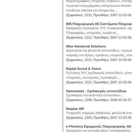
Μηχανογραφικές υπηρεσίες εταιρειών, συντή
λογιστικά προγράμματα, κατοχύρωση domain 
συνδέσεις internet και τηλεφωνίας....
(Εμφανίσεις: 1231, Προσθήκη: 2007-12-03 09:
IMS Πληροφορική ΑΕ Συστήματα Πληροφο
Εφαρμογές λογισμικού, Η/Υ, περιφερειακά, σχε
Πληροφορίες, υπηρεσίες, προϊόντα....
(Εμφανίσεις: 1222, Προσθήκη: 2007-12-03 09:
Wise Advanced Solutions
Δημιουργία και φιλοξενία ιστοσελίδων, προγρ
εταιρείας στη Κρήτη, προϊόντα, υπηρεσίες, επικ
(Εμφανίσεις: 1222, Προσθήκη: 2007-12-03 09:
Digital Sound & Vision
Πωλήσεις Η\Υ, σχεδιασμός ιστοσελίδων, σύστ
υπηρεσίες, συνεργάτες, προσφορές....
(Εμφανίσεις: 1221, Προσθήκη: 2007-12-03 09:
Openminds - Σχεδιασμός ιστοσελίδων
Σχεδιασμός και ανάπτυξη ιστοσελίδων...
(Εμφανίσεις: 1208, Προσθήκη: 2008-03-26 07:
Netplan ISP
Υπηρεσίες παροχής διαδικτύου, φιλοξενία ιστο
(Εμφανίσεις: 1203, Προσθήκη: 2007-12-03 09:
e-Fficiency Εφαρμογές Πληροφορικής ΑΕ
Εφαρμογές και εμπορία ειδών πληροφορικής, α