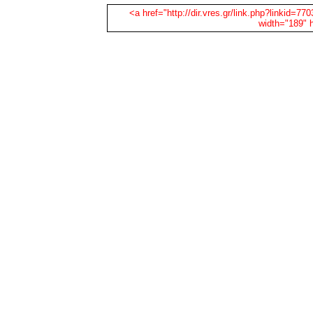
<a href="http://dir.vres.gr/link.php?linkid=77
width="189" 