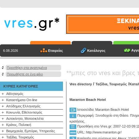
Αγγε
Εταιρείες
Κατάλογος
6.08.2026
Προσθήκη στα αγαπημένα
**μπες στο vres και βρες 
Προωθήστε σε ένα φίλο
/
/
Vres directory
Ταξίδια, Τουρισμός
Κατα
ΚΥΡΙΕΣ ΚΑΤΗΓΟΡΙΕΣ
+
Αθλητισμός
+
Maranton Beach Hotel
Καταστήματα On-line
+
Απόδημος Ελληνισμός
Ιστοσελίδα: Maranton Beach Hotel
+
Κοινωνία, Εθελοντισμός
Περιγραφή:
Ξενοδοχείο στη Θάσο. Πληρο
+
Αυτοκίνητο, Μοτοσικλέτα
κρατήσεις.
+
Κράτος, Πολιτική
Προσθήκη στο Vres.gr: 2007-12-03 09:1
+
Βιομηχανία, Εμπόριο, Υπηρεσίες
URL: http://www.maranton.gr/
+
Ταξίδια, Τουρισμός
Κατάταξη στο σύστημα της Alexa:
204902