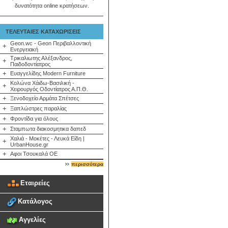
δυνατότητα online κρατήσεων.
ΤΕΛΕΥΤΑΙΕΣ ΚΑΤΑΧΩΡΙΣΕΙΣ
Geon.wc - Geon Περιβαλλοντική
+
Ενεργειακή
Τρικαλιωτης Αλέξανδρος,
+
Παιδοδοντίατρος
+
Ευαγγελίδης Modern Furniture
Κολώνα Χάιδω-Βασιλική -
+
Χειρουργός Οδοντίατρος Α.Π.Θ.
+
Ξενοδοχείο Αρμάτα Σπέτσες
+
Ξαπλώστρες παραλίας
+
Φροντίδα για όλους
+
Σταμπωτα διακοσμητικα δαπεδ
Χαλιά - Μοκέτες - Λευκά Είδη |
+
UrbanHouse.gr
+
Αφοι Τσουκαλά ΟΕ
περισσότερα
Εταιρείες
Κατάλογος
Αγγελίες