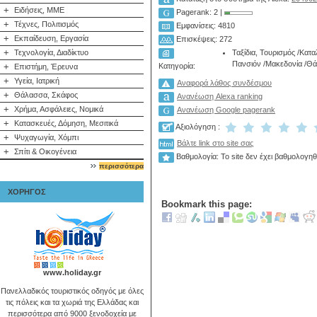
+
Ειδήσεις, ΜΜΕ
Pagerank: 2 |
+
Τέχνες, Πολιτισμός
Εμφανίσεις: 4810
+
Εκπαίδευση, Εργασία
Επισκέψεις: 272
+
Ταξίδια, Τουρισμός
/
Κατα
Τεχνολογία, Διαδίκτυο
Πανσιόν
/
Μακεδονία
/
Θά
Κατηγορία:
+
Επιστήμη, Έρευνα
+
Υγεία, Ιατρική
Αναφορά λάθος συνδέσμου
+
Θάλασσα, Σκάφος
Ανανέωση Alexa ranking
+
Χρήμα, Ασφάλειες, Νομικά
Ανανέωση Google pagerank
+
Κατασκευές, Δόμηση, Μεσιτικά
Αξιολόγηση :
+
Ψυχαγωγία, Χόμπι
Βάλτε link στο site σας
+
Σπίτι & Οικογένεια
Βαθμολογία: Το site δεν έχει βαθμολογηθ
περισσότερα
ΧΟΡΗΓΟΣ
Bookmark this page:
www.holiday.gr
Πανελλαδικός τουριστικός οδηγός με όλες
τις πόλεις και τα χωριά της Ελλάδας και
περισσότερα από 9000 ξενοδοχεία με