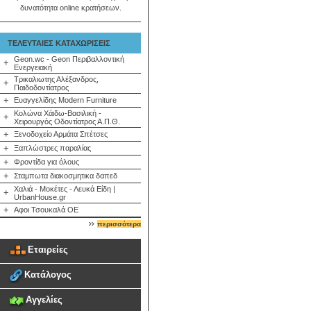
δυνατότητα online κρατήσεων.
ΤΕΛΕΥΤΑΙΕΣ ΚΑΤΑΧΩΡΙΣΕΙΣ
Geon.wc - Geon Περιβαλλοντική
+
Ενεργειακή
Τρικαλιωτης Αλέξανδρος,
+
Παιδοδοντίατρος
+
Ευαγγελίδης Modern Furniture
Κολώνα Χάιδω-Βασιλική -
+
Χειρουργός Οδοντίατρος Α.Π.Θ.
+
Ξενοδοχείο Αρμάτα Σπέτσες
+
Ξαπλώστρες παραλίας
+
Φροντίδα για όλους
+
Σταμπωτα διακοσμητικα δαπεδ
Χαλιά - Μοκέτες - Λευκά Είδη |
+
UrbanHouse.gr
+
Αφοι Τσουκαλά ΟΕ
περισσότερα
Εταιρείες
Κατάλογος
Αγγελίες