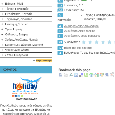
Pagerank: 5 |
+
Ειδήσεις, ΜΜΕ
Εμφανίσεις: 1513
+
Τέχνες, Πολιτισμός
Επισκέψεις: 257
+
Εκπαίδευση, Εργασία
Τέχνες, Πολιτισμός
/
Μου
+
/
Κλασική, Όπερα
Τεχνολογία, Διαδίκτυο
Κατηγορία:
+
Επιστήμη, Έρευνα
Αναφορά λάθος συνδέσμου
+
Υγεία, Ιατρική
Ανανέωση Alexa ranking
+
Θάλασσα, Σκάφος
Ανανέωση Google pagerank
+
Χρήμα, Ασφάλειες, Νομικά
Αξιολόγηση :
+
Κατασκευές, Δόμηση, Μεσιτικά
Βάλτε link στο site σας
+
Ψυχαγωγία, Χόμπι
Βαθμολογία: Το site δεν έχει βαθμολογηθ
+
Σπίτι & Οικογένεια
περισσότερα
ΧΟΡΗΓΟΣ
Bookmark this page:
www.holiday.gr
Πανελλαδικός τουριστικός οδηγός με όλες
τις πόλεις και τα χωριά της Ελλάδας και
περισσότερα από 9000 ξενοδοχεία με