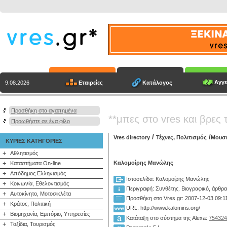
Αγγε
Εταιρείες
Κατάλογος
9.08.2026
Προσθήκη στα αγαπημένα
**μπες στο vres και βρες 
Προωθήστε σε ένα φίλο
/
/
Vres directory
Τέχνες, Πολιτισμός
Μουσ
ΚΥΡΙΕΣ ΚΑΤΗΓΟΡΙΕΣ
+
Αθλητισμός
+
Καλομοίρης Μανώλης
Καταστήματα On-line
+
Απόδημος Ελληνισμός
Ιστοσελίδα: Καλομοίρης Μανώλης
+
Κοινωνία, Εθελοντισμός
Περιγραφή:
Συνθέτης. Βιογραφικό, άρθρα
+
Αυτοκίνητο, Μοτοσικλέτα
Προσθήκη στο Vres.gr: 2007-12-03 09:1
+
Κράτος, Πολιτική
URL: http://www.kalomiris.org/
+
Βιομηχανία, Εμπόριο, Υπηρεσίες
Κατάταξη στο σύστημα της Alexa:
754324
+
Ταξίδια, Τουρισμός