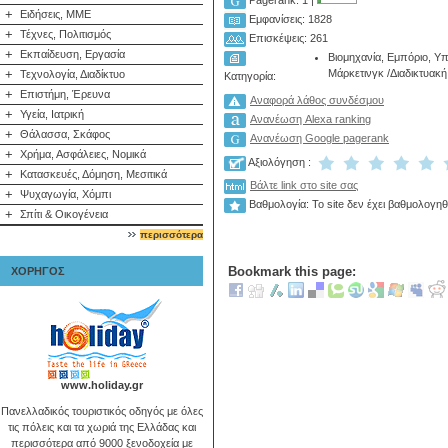
Pagerank: 1 |
+
Ειδήσεις, ΜΜΕ
Εμφανίσεις: 1828
+
Τέχνες, Πολιτισμός
Επισκέψεις: 261
+
Εκπαίδευση, Εργασία
Βιομηχανία, Εμπόριο, Υ
+
Μάρκετινγκ
/
Διαδικτυακή
Τεχνολογία, Διαδίκτυο
Κατηγορία:
+
Επιστήμη, Έρευνα
Αναφορά λάθος συνδέσμου
+
Υγεία, Ιατρική
Ανανέωση Alexa ranking
+
Θάλασσα, Σκάφος
Ανανέωση Google pagerank
+
Χρήμα, Ασφάλειες, Νομικά
Αξιολόγηση :
+
Κατασκευές, Δόμηση, Μεσιτικά
Βάλτε link στο site σας
+
Ψυχαγωγία, Χόμπι
Βαθμολογία: Το site δεν έχει βαθμολογηθ
+
Σπίτι & Οικογένεια
περισσότερα
Bookmark this page:
ΧΟΡΗΓΟΣ
www.holiday.gr
Πανελλαδικός τουριστικός οδηγός με όλες
τις πόλεις και τα χωριά της Ελλάδας και
περισσότερα από 9000 ξενοδοχεία με