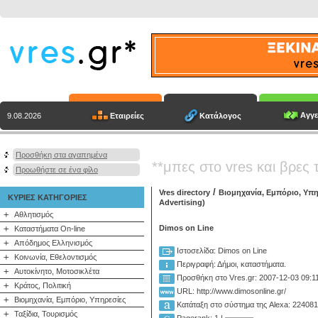
Αγγε
Εταιρείες
Κατάλογος
9.08.2026
Προσθήκη στα αγαπημένα
**μπες στο vres και βρες 
Προωθήστε σε ένα φίλο
/
Vres directory
Βιομηχανία, Εμπόριο, Υπη
ΚΥΡΙΕΣ ΚΑΤΗΓΟΡΙΕΣ
Advertising)
+
Αθλητισμός
+
Dimos on Line
Καταστήματα On-line
+
Απόδημος Ελληνισμός
Ιστοσελίδα: Dimos on Line
+
Κοινωνία, Εθελοντισμός
Περιγραφή:
Δήμοι, καταστήματα.
+
Αυτοκίνητο, Μοτοσικλέτα
Προσθήκη στο Vres.gr: 2007-12-03 09:1
+
Κράτος, Πολιτική
URL: http://www.dimosonline.gr/
+
Βιομηχανία, Εμπόριο, Υπηρεσίες
Κατάταξη στο σύστημα της Alexa: 22408
+
Ταξίδια, Τουρισμός