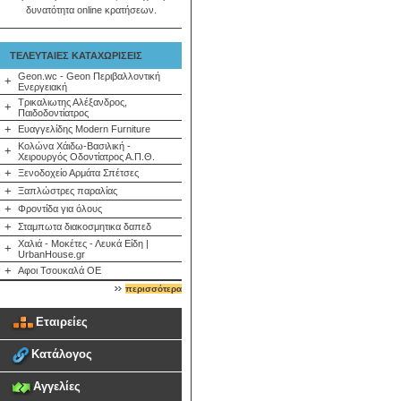
δυνατότητα online κρατήσεων.
ΤΕΛΕΥΤΑΙΕΣ ΚΑΤΑΧΩΡΙΣΕΙΣ
Geon.wc - Geon Περιβαλλοντική
+
Ενεργειακή
Τρικαλιωτης Αλέξανδρος,
+
Παιδοδοντίατρος
+
Ευαγγελίδης Modern Furniture
Κολώνα Χάιδω-Βασιλική -
+
Χειρουργός Οδοντίατρος Α.Π.Θ.
+
Ξενοδοχείο Αρμάτα Σπέτσες
+
Ξαπλώστρες παραλίας
+
Φροντίδα για όλους
+
Σταμπωτα διακοσμητικα δαπεδ
Χαλιά - Μοκέτες - Λευκά Είδη |
+
UrbanHouse.gr
+
Αφοι Τσουκαλά ΟΕ
περισσότερα
Εταιρείες
Κατάλογος
Αγγελίες