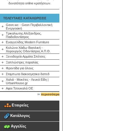
δυνατότητα online κρατήσεων.
ΤΕΛΕΥΤΑΙΕΣ ΚΑΤΑΧΩΡΙΣΕΙΣ
Geon.wc - Geon Περιβαλλοντική
+
Ενεργειακή
Τρικαλιωτης Αλέξανδρος,
+
Παιδοδοντίατρος
+
Ευαγγελίδης Modern Furniture
Κολώνα Χάιδω-Βασιλική -
+
Χειρουργός Οδοντίατρος Α.Π.Θ.
+
Ξενοδοχείο Αρμάτα Σπέτσες
+
Ξαπλώστρες παραλίας
+
Φροντίδα για όλους
+
Σταμπωτα διακοσμητικα δαπεδ
Χαλιά - Μοκέτες - Λευκά Είδη |
+
UrbanHouse.gr
+
Αφοι Τσουκαλά ΟΕ
περισσότερα
Εταιρείες
Κατάλογος
Αγγελίες