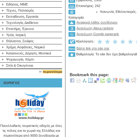
Εμφανίσεις: 2969
+
Ειδήσεις, ΜΜΕ
Επισκέψεις: 242
+
Τέχνες, Πολιτισμός
Κοινωνία, Εθελοντισμός
+
Εκπαίδευση, Εργασία
Κατηγορία:
+
Αναφορά λάθος συνδέσμου
Τεχνολογία, Διαδίκτυο
Ανανέωση Alexa ranking
+
Επιστήμη, Έρευνα
Ανανέωση Google pagerank
+
Υγεία, Ιατρική
+
Θάλασσα, Σκάφος
Αξιολόγηση :
+
Χρήμα, Ασφάλειες, Νομικά
Βάλτε link στο site σας
+
Κατασκευές, Δόμηση, Μεσιτικά
Βαθμολογία: Το site δεν έχει βαθμολογηθ
+
Ψυχαγωγία, Χόμπι
+
Σπίτι & Οικογένεια
περισσότερα
Bookmark this page:
ΧΟΡΗΓΟΣ
www.holiday.gr
Πανελλαδικός τουριστικός οδηγός με όλες
τις πόλεις και τα χωριά της Ελλάδας και
περισσότερα από 9000 ξενοδοχεία με