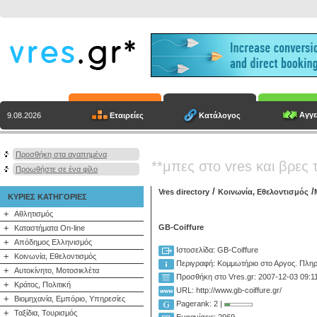
Αγγε
Εταιρείες
Κατάλογος
9.08.2026
Προσθήκη στα αγαπημένα
**μπες στο vres και βρες 
Προωθήστε σε ένα φίλο
/
/
Vres directory
Κοινωνία, Εθελοντισμός
ΚΥΡΙΕΣ ΚΑΤΗΓΟΡΙΕΣ
+
Αθλητισμός
+
GB-Coiffure
Καταστήματα On-line
+
Απόδημος Ελληνισμός
Ιστοσελίδα: GB-Coiffure
+
Κοινωνία, Εθελοντισμός
Περιγραφή:
Κομμωτήριο στο Αργος. Πληρ
+
Αυτοκίνητο, Μοτοσικλέτα
Προσθήκη στο Vres.gr: 2007-12-03 09:1
+
Κράτος, Πολιτική
URL: http://www.gb-coiffure.gr/
+
Βιομηχανία, Εμπόριο, Υπηρεσίες
Pagerank: 2 |
+
Ταξίδια, Τουρισμός