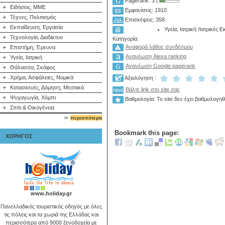
Pagerank: 3 |
+
Ειδήσεις, ΜΜΕ
Εμφανίσεις: 1910
+
Τέχνες, Πολιτισμός
Επισκέψεις: 358
+
Εκπαίδευση, Εργασία
Υγεία, Ιατρική
/
Ιατρικές Ε
+
Τεχνολογία, Διαδίκτυο
Κατηγορία:
+
Αναφορά λάθος συνδέσμου
Επιστήμη, Έρευνα
Ανανέωση Alexa ranking
+
Υγεία, Ιατρική
Ανανέωση Google pagerank
+
Θάλασσα, Σκάφος
+
Χρήμα, Ασφάλειες, Νομικά
Αξιολόγηση :
+
Κατασκευές, Δόμηση, Μεσιτικά
Βάλτε link στο site σας
+
Ψυχαγωγία, Χόμπι
Βαθμολογία: Το site δεν έχει βαθμολογηθ
+
Σπίτι & Οικογένεια
περισσότερα
Bookmark this page:
ΧΟΡΗΓΟΣ
www.holiday.gr
Πανελλαδικός τουριστικός οδηγός με όλες
τις πόλεις και τα χωριά της Ελλάδας και
περισσότερα από 9000 ξενοδοχεία με