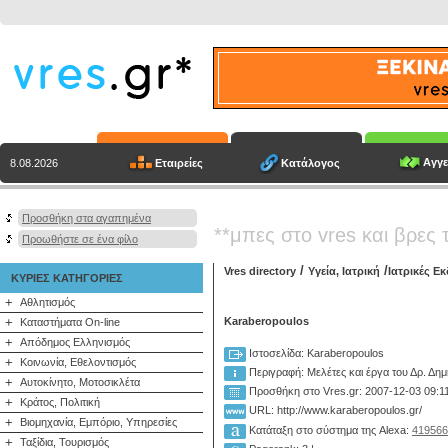
Αγγε
Εταιρείες
Κατάλογος
8.08.2026
Προσθήκη στα αγαπημένα
**μπες στο vres και βρες 
Προωθήστε σε ένα φίλο
/
/
Vres directory
Υγεία, Ιατρική
Ιατρικές Ε
ΚΥΡΙΕΣ ΚΑΤΗΓΟΡΙΕΣ
+
Αθλητισμός
+
Karaberopoulos
Καταστήματα On-line
+
Απόδημος Ελληνισμός
Ιστοσελίδα: Karaberopoulos
+
Κοινωνία, Εθελοντισμός
Περιγραφή:
Μελέτες και έργα του Δρ. Δ
+
Αυτοκίνητο, Μοτοσικλέτα
Προσθήκη στο Vres.gr: 2007-12-03 09:1
+
Κράτος, Πολιτική
URL: http://www.karaberopoulos.gr/
+
Βιομηχανία, Εμπόριο, Υπηρεσίες
Κατάταξη στο σύστημα της Alexa:
419566
+
Ταξίδια, Τουρισμός