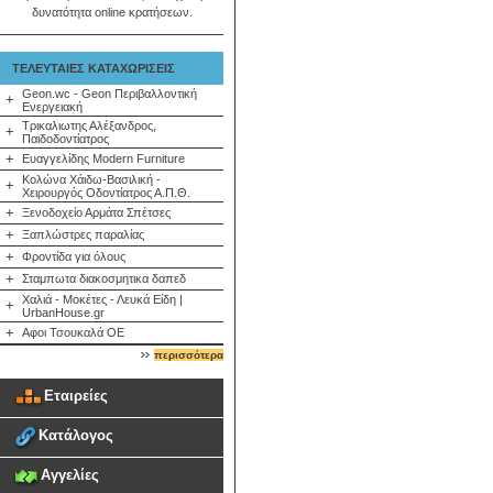
δυνατότητα online κρατήσεων.
ΤΕΛΕΥΤΑΙΕΣ ΚΑΤΑΧΩΡΙΣΕΙΣ
Geon.wc - Geon Περιβαλλοντική
+
Ενεργειακή
Τρικαλιωτης Αλέξανδρος,
+
Παιδοδοντίατρος
+
Ευαγγελίδης Modern Furniture
Κολώνα Χάιδω-Βασιλική -
+
Χειρουργός Οδοντίατρος Α.Π.Θ.
+
Ξενοδοχείο Αρμάτα Σπέτσες
+
Ξαπλώστρες παραλίας
+
Φροντίδα για όλους
+
Σταμπωτα διακοσμητικα δαπεδ
Χαλιά - Μοκέτες - Λευκά Είδη |
+
UrbanHouse.gr
+
Αφοι Τσουκαλά ΟΕ
περισσότερα
Εταιρείες
Κατάλογος
Αγγελίες