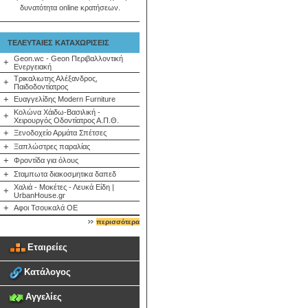
δυνατότητα online κρατήσεων.
ΤΕΛΕΥΤΑΙΕΣ ΚΑΤΑΧΩΡΙΣΕΙΣ
Geon.wc - Geon Περιβαλλοντική
+
Ενεργειακή
Τρικαλιωτης Αλέξανδρος,
+
Παιδοδοντίατρος
+
Ευαγγελίδης Modern Furniture
Κολώνα Χάιδω-Βασιλική -
+
Χειρουργός Οδοντίατρος Α.Π.Θ.
+
Ξενοδοχείο Αρμάτα Σπέτσες
+
Ξαπλώστρες παραλίας
+
Φροντίδα για όλους
+
Σταμπωτα διακοσμητικα δαπεδ
Χαλιά - Μοκέτες - Λευκά Είδη |
+
UrbanHouse.gr
+
Αφοι Τσουκαλά ΟΕ
περισσότερα
Εταιρείες
Κατάλογος
Αγγελίες