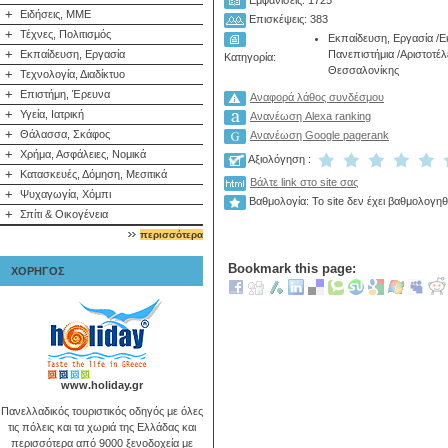
Εμφανίσεις: 1725
+
Ειδήσεις, ΜΜΕ
Επισκέψεις: 383
+
Τέχνες, Πολιτισμός
Εκπαίδευση, Εργασία
/
Ε
+
Εκπαίδευση, Εργασία
Πανεπιστήμια
/
Αριστοτέλ
Κατηγορία:
Θεσσαλονίκης
+
Τεχνολογία, Διαδίκτυο
+
Επιστήμη, Έρευνα
Αναφορά λάθος συνδέσμου
+
Υγεία, Ιατρική
Ανανέωση Alexa ranking
+
Θάλασσα, Σκάφος
Ανανέωση Google pagerank
+
Χρήμα, Ασφάλειες, Νομικά
Αξιολόγηση :
+
Κατασκευές, Δόμηση, Μεσιτικά
Βάλτε link στο site σας
+
Ψυχαγωγία, Χόμπι
Βαθμολογία: Το site δεν έχει βαθμολογηθ
+
Σπίτι & Οικογένεια
περισσότερα
Bookmark this page:
ΧΟΡΗΓΟΣ
www.holiday.gr
Πανελλαδικός τουριστικός οδηγός με όλες
τις πόλεις και τα χωριά της Ελλάδας και
περισσότερα από 9000 ξενοδοχεία με