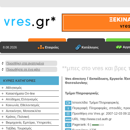
Αγγε
Εταιρείες
Κατάλογος
8.08.2026
Προσθήκη στα αγαπημένα
**μπες στο vres και βρες 
Προωθήστε σε ένα φίλο
/
/
Vres directory
Εκπαίδευση, Εργασία
Εκ
ΚΥΡΙΕΣ ΚΑΤΗΓΟΡΙΕΣ
Θεσσαλονίκης
+
Αθλητισμός
+
Τμήμα Πληροφορικής
Καταστήματα On-line
+
Απόδημος Ελληνισμός
Ιστοσελίδα: Τμήμα Πληροφορικής
+
Κοινωνία, Εθελοντισμός
Περιγραφή:
Πληροφορίες, σπουδές, προσ
+
Αυτοκίνητο, Μοτοσικλέτα
Προσθήκη στο Vres.gr: 2007-12-03 09:1
+
Κράτος, Πολιτική
URL: http://www.csd.auth.gr
+
Βιομηχανία, Εμπόριο, Υπηρεσίες
Pagerank: 6 |
+
Ταξίδια, Τουρισμός