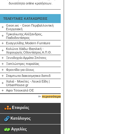
δυνατότητα online κρατήσεων.
ΤΕΛΕΥΤΑΙΕΣ ΚΑΤΑΧΩΡΙΣΕΙΣ
Geon.wc - Geon Περιβαλλοντική
+
Ενεργειακή
Τρικαλιωτης Αλέξανδρος,
+
Παιδοδοντίατρος
+
Ευαγγελίδης Modern Furniture
Κολώνα Χάιδω-Βασιλική -
+
Χειρουργός Οδοντίατρος Α.Π.Θ.
+
Ξενοδοχείο Αρμάτα Σπέτσες
+
Ξαπλώστρες παραλίας
+
Φροντίδα για όλους
+
Σταμπωτα διακοσμητικα δαπεδ
Χαλιά - Μοκέτες - Λευκά Είδη |
+
UrbanHouse.gr
+
Αφοι Τσουκαλά ΟΕ
περισσότερα
Εταιρείες
Κατάλογος
Αγγελίες