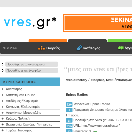
Αγγε
Εταιρείες
Κατάλογος
9.08.2026
Προσθήκη στα αγαπημένα
**μπες στο vres και βρες 
Προωθήστε σε ένα φίλο
/
/
Vres directory
Ειδήσεις, ΜΜΕ
Ραδιόφων
ΚΥΡΙΕΣ ΚΑΤΗΓΟΡΙΕΣ
+
Αθλητισμός
+
Epirus Radios
Καταστήματα On-line
+
Απόδημος Ελληνισμός
Ιστοσελίδα: Epirus Radios
+
Κοινωνία, Εθελοντισμός
Περιγραφή:
Δικτυακός τόπος με όλους το
+
Αυτοκίνητο, Μοτοσικλέτα
Ηπείρου.
+
Κράτος, Πολιτική
Προσθήκη στο Vres.gr: 2007-12-03 09:1
+
Βιομηχανία, Εμπόριο, Υπηρεσίες
URL: http://www.epirusradios.gr/
+
Ταξίδια, Τουρισμός
Pagerank: 3 |