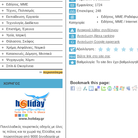
+
Ειδήσεις, ΜΜΕ
Εμφανίσεις: 1724
+
Τέχνες, Πολιτισμός
Επισκέψεις: 248
+
Εκπαίδευση, Εργασία
Ειδήσεις, ΜΜΕ
/
Ραδιόφω
Ειδήσεις, ΜΜΕ
/
Internet
+
Κατηγορία:
Τεχνολογία, Διαδίκτυο
+
Επιστήμη, Έρευνα
Αναφορά λάθος συνδέσμου
+
Υγεία, Ιατρική
Ανανέωση Alexa ranking
+
Θάλασσα, Σκάφος
Ανανέωση Google pagerank
+
Χρήμα, Ασφάλειες, Νομικά
Αξιολόγηση :
+
Κατασκευές, Δόμηση, Μεσιτικά
Βάλτε link στο site σας
+
Ψυχαγωγία, Χόμπι
Βαθμολογία: Το site δεν έχει βαθμολογηθ
+
Σπίτι & Οικογένεια
περισσότερα
Bookmark this page:
ΧΟΡΗΓΟΣ
www.holiday.gr
Πανελλαδικός τουριστικός οδηγός με όλες
τις πόλεις και τα χωριά της Ελλάδας και
περισσότερα από 9000 ξενοδοχεία με