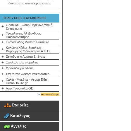
δυνατότητα online κρατήσεων.
ΤΕΛΕΥΤΑΙΕΣ ΚΑΤΑΧΩΡΙΣΕΙΣ
Geon.wc - Geon Περιβαλλοντική
+
Ενεργειακή
Τρικαλιωτης Αλέξανδρος,
+
Παιδοδοντίατρος
+
Ευαγγελίδης Modern Furniture
Κολώνα Χάιδω-Βασιλική -
+
Χειρουργός Οδοντίατρος Α.Π.Θ.
+
Ξενοδοχείο Αρμάτα Σπέτσες
+
Ξαπλώστρες παραλίας
+
Φροντίδα για όλους
+
Σταμπωτα διακοσμητικα δαπεδ
Χαλιά - Μοκέτες - Λευκά Είδη |
+
UrbanHouse.gr
+
Αφοι Τσουκαλά ΟΕ
περισσότερα
Εταιρείες
Κατάλογος
Αγγελίες