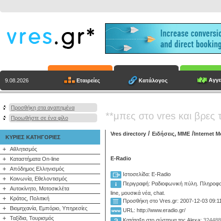
Αγγε
Εταιρείες
Κατάλογος
9.08.2026
Προσθήκη στα αγαπημένα
**μπες στο vres και βρες 
Προωθήστε σε ένα φίλο
/
/
Vres directory
Ειδήσεις, ΜΜΕ
Internet M
ΚΥΡΙΕΣ ΚΑΤΗΓΟΡΙΕΣ
+
Αθλητισμός
+
E-Radio
Καταστήματα On-line
+
Απόδημος Ελληνισμός
Ιστοσελίδα: E-Radio
+
Κοινωνία, Εθελοντισμός
Περιγραφή:
Ραδιοφωνική πύλη. Πληροφορ
+
Αυτοκίνητο, Μοτοσικλέτα
line, μουσικά νέα, chat.
+
Κράτος, Πολιτική
Προσθήκη στο Vres.gr: 2007-12-03 09:1
+
Βιομηχανία, Εμπόριο, Υπηρεσίες
URL: http://www.eradio.gr/
+
Ταξίδια, Τουρισμός
Κατάταξη στο σύστημα της Alexa:
324488