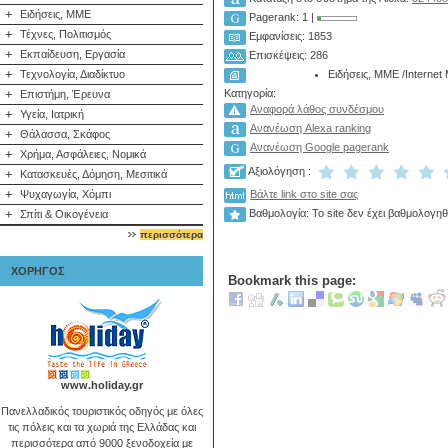
+
Ειδήσεις, ΜΜΕ
Pagerank: 1 |
+
Τέχνες, Πολιτισμός
Εμφανίσεις: 1853
+
Εκπαίδευση, Εργασία
Επισκέψεις: 286
+
Ειδήσεις, ΜΜΕ
/
Internet
Τεχνολογία, Διαδίκτυο
Κατηγορία:
+
Επιστήμη, Έρευνα
Αναφορά λάθος συνδέσμου
+
Υγεία, Ιατρική
Ανανέωση Alexa ranking
+
Θάλασσα, Σκάφος
Ανανέωση Google pagerank
+
Χρήμα, Ασφάλειες, Νομικά
Αξιολόγηση :
+
Κατασκευές, Δόμηση, Μεσιτικά
+
Ψυχαγωγία, Χόμπι
Βάλτε link στο site σας
+
Βαθμολογία: Το site δεν έχει βαθμολογηθ
Σπίτι & Οικογένεια
περισσότερα
ΧΟΡΗΓΟΣ
Bookmark this page:
www.holiday.gr
Πανελλαδικός τουριστικός οδηγός με όλες
τις πόλεις και τα χωριά της Ελλάδας και
περισσότερα από 9000 ξενοδοχεία με