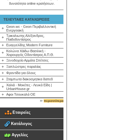
δυνατότητα online κρατήσεων.
ΤΕΛΕΥΤΑΙΕΣ ΚΑΤΑΧΩΡΙΣΕΙΣ
Geon.wc - Geon Περιβαλλοντική
+
Ενεργειακή
Τρικαλιωτης Αλέξανδρος,
+
Παιδοδοντίατρος
+
Ευαγγελίδης Modern Furniture
Κολώνα Χάιδω-Βασιλική -
+
Χειρουργός Οδοντίατρος Α.Π.Θ.
+
Ξενοδοχείο Αρμάτα Σπέτσες
+
Ξαπλώστρες παραλίας
+
Φροντίδα για όλους
+
Σταμπωτα διακοσμητικα δαπεδ
Χαλιά - Μοκέτες - Λευκά Είδη |
+
UrbanHouse.gr
+
Αφοι Τσουκαλά ΟΕ
περισσότερα
Εταιρείες
Κατάλογος
Αγγελίες