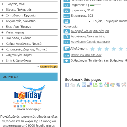
+
Ειδήσεις, ΜΜΕ
Pagerank: 4 |
+
Τέχνες, Πολιτισμός
Εμφανίσεις: 3198
+
Εκπαίδευση, Εργασία
Επισκέψεις: 303
+
Ταξίδια, Τουρισμός
/
Χιον
Τεχνολογία, Διαδίκτυο
Κατηγορία:
+
Επιστήμη, Έρευνα
Αναφορά λάθος συνδέσμου
+
Υγεία, Ιατρική
Ανανέωση Alexa ranking
+
Θάλασσα, Σκάφος
Ανανέωση Google pagerank
+
Χρήμα, Ασφάλειες, Νομικά
Αξιολόγηση :
+
Κατασκευές, Δόμηση, Μεσιτικά
+
Ψυχαγωγία, Χόμπι
Βάλτε link στο site σας
+
Βαθμολογία: Το site δεν έχει βαθμολογηθ
Σπίτι & Οικογένεια
περισσότερα
ΧΟΡΗΓΟΣ
Bookmark this page:
www.holiday.gr
Πανελλαδικός τουριστικός οδηγός με όλες
τις πόλεις και τα χωριά της Ελλάδας και
περισσότερα από 9000 ξενοδοχεία με