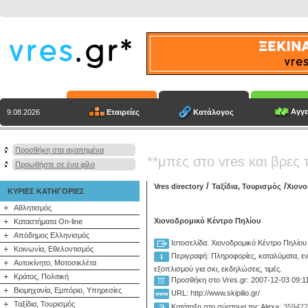
Αγγε
Εταιρείες
Κατάλογος
9.08.2026
Προσθήκη στα αγαπημένα
**μπες στο vres και βρες 
Προωθήστε σε ένα φίλο
/
/
Vres directory
Ταξίδια, Τουρισμός
Χιονο
ΚΥΡΙΕΣ ΚΑΤΗΓΟΡΙΕΣ
+
Αθλητισμός
+
Χιονοδρομικό Κέντρο Πηλίου
Καταστήματα On-line
+
Απόδημος Ελληνισμός
Ιστοσελίδα: Χιονοδρομικό Κέντρο Πηλίου
+
Κοινωνία, Εθελοντισμός
Περιγραφή:
Πληροφορίες, καταλύματα, εν
+
Αυτοκίνητο, Μοτοσικλέτα
εξοπλισμού για σκι, εκδηλώσεις, τιμές.
+
Κράτος, Πολιτική
Προσθήκη στο Vres.gr: 2007-12-03 09:1
+
Βιομηχανία, Εμπόριο, Υπηρεσίες
URL: http://www.skipilio.gr/
+
Ταξίδια, Τουρισμός
Κατάταξη στο σύστημα της Alexa:
359422