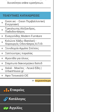
δυνατότητα online κρατήσεων.
ΤΕΛΕΥΤΑΙΕΣ ΚΑΤΑΧΩΡΙΣΕΙΣ
Geon.wc - Geon Περιβαλλοντική
+
Ενεργειακή
Τρικαλιωτης Αλέξανδρος,
+
Παιδοδοντίατρος
+
Ευαγγελίδης Modern Furniture
Κολώνα Χάιδω-Βασιλική -
+
Χειρουργός Οδοντίατρος Α.Π.Θ.
+
Ξενοδοχείο Αρμάτα Σπέτσες
+
Ξαπλώστρες παραλίας
+
Φροντίδα για όλους
+
Σταμπωτα διακοσμητικα δαπεδ
Χαλιά - Μοκέτες - Λευκά Είδη |
+
UrbanHouse.gr
+
Αφοι Τσουκαλά ΟΕ
περισσότερα
Εταιρείες
Κατάλογος
Αγγελίες