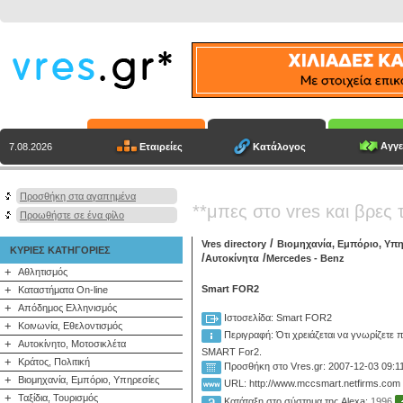
Αγγε
Εταιρείες
Κατάλογος
7.08.2026
Προσθήκη στα αγαπημένα
**μπες στο vres και βρες 
Προωθήστε σε ένα φίλο
/
Vres directory
Βιομηχανία, Εμπόριο, Υπη
ΚΥΡΙΕΣ ΚΑΤΗΓΟΡΙΕΣ
/
/
Aυτοκίνητα
Mercedes - Benz
+
Αθλητισμός
+
Smart FOR2
Καταστήματα On-line
+
Απόδημος Ελληνισμός
Ιστοσελίδα: Smart FOR2
+
Κοινωνία, Εθελοντισμός
Περιγραφή:
Ότι χρειάζεται να γνωρίζετε
+
Αυτοκίνητο, Μοτοσικλέτα
SMART For2.
+
Κράτος, Πολιτική
Προσθήκη στο Vres.gr: 2007-12-03 09:1
+
Βιομηχανία, Εμπόριο, Υπηρεσίες
URL: http://www.mccsmart.netfirms.com
+
Ταξίδια, Τουρισμός
Κατάταξη στο σύστημα της Alexa:
1996