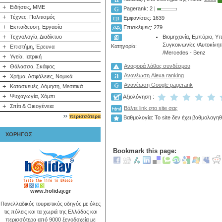
+
Ειδήσεις, ΜΜΕ
Pagerank: 2 |
+
Τέχνες, Πολιτισμός
Εμφανίσεις: 1639
+
Εκπαίδευση, Εργασία
Επισκέψεις: 279
+
Βιομηχανία, Εμπόριο, Υ
Τεχνολογία, Διαδίκτυο
Συγκοινωνίες
/
Aυτοκίνη
Κατηγορία:
+
Επιστήμη, Έρευνα
/
Mercedes - Benz
+
Υγεία, Ιατρική
+
Αναφορά λάθος συνδέσμου
Θάλασσα, Σκάφος
Ανανέωση Alexa ranking
+
Χρήμα, Ασφάλειες, Νομικά
Ανανέωση Google pagerank
+
Κατασκευές, Δόμηση, Μεσιτικά
+
Ψυχαγωγία, Χόμπι
Αξιολόγηση :
+
Σπίτι & Οικογένεια
Βάλτε link στο site σας
περισσότερα
Βαθμολογία: Το site δεν έχει βαθμολογηθ
ΧΟΡΗΓΟΣ
Bookmark this page:
www.holiday.gr
Πανελλαδικός τουριστικός οδηγός με όλες
τις πόλεις και τα χωριά της Ελλάδας και
περισσότερα από 9000 ξενοδοχεία με