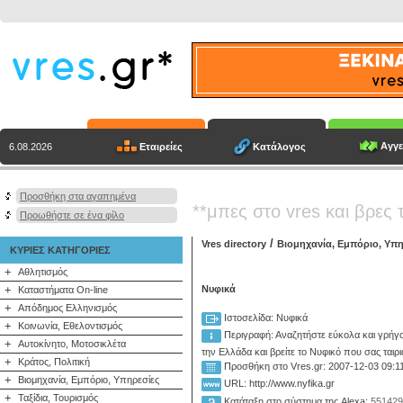
Αγγε
Εταιρείες
Κατάλογος
6.08.2026
Προσθήκη στα αγαπημένα
**μπες στο vres και βρες 
Προωθήστε σε ένα φίλο
/
Vres directory
Βιομηχανία, Εμπόριο, Υπη
ΚΥΡΙΕΣ ΚΑΤΗΓΟΡΙΕΣ
+
Αθλητισμός
+
Νυφικά
Καταστήματα On-line
+
Απόδημος Ελληνισμός
Ιστοσελίδα: Νυφικά
+
Κοινωνία, Εθελοντισμός
Περιγραφή:
Αναζητήστε εύκολα και γρήγ
+
Αυτοκίνητο, Μοτοσικλέτα
την Ελλάδα και βρείτε το Νυφικό που σας ταιριά
+
Κράτος, Πολιτική
Προσθήκη στο Vres.gr: 2007-12-03 09:1
+
Βιομηχανία, Εμπόριο, Υπηρεσίες
URL: http://www.nyfika.gr
+
Ταξίδια, Τουρισμός
Κατάταξη στο σύστημα της Alexa:
551429