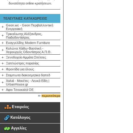
δυνατότητα online κρατήσεων.
ΤΕΛΕΥΤΑΙΕΣ ΚΑΤΑΧΩΡΙΣΕΙΣ
Geon.wc - Geon Περιβαλλοντική
+
Ενεργειακή
Τρικαλιωτης Αλέξανδρος,
+
Παιδοδοντίατρος
+
Ευαγγελίδης Modern Furniture
Κολώνα Χάιδω-Βασιλική -
+
Χειρουργός Οδοντίατρος Α.Π.Θ.
+
Ξενοδοχείο Αρμάτα Σπέτσες
+
Ξαπλώστρες παραλίας
+
Φροντίδα για όλους
+
Σταμπωτα διακοσμητικα δαπεδ
Χαλιά - Μοκέτες - Λευκά Είδη |
+
UrbanHouse.gr
+
Αφοι Τσουκαλά ΟΕ
περισσότερα
Εταιρείες
Κατάλογος
Αγγελίες