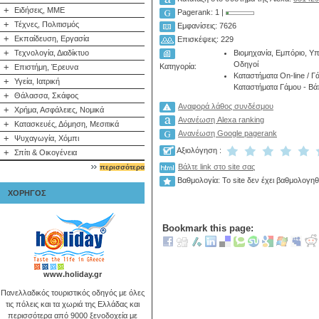
+
Ειδήσεις, ΜΜΕ
Pagerank: 1 |
+
Τέχνες, Πολιτισμός
Εμφανίσεις: 7626
+
Εκπαίδευση, Εργασία
Επισκέψεις: 229
+
Βιομηχανία, Εμπόριο, Υ
Τεχνολογία, Διαδίκτυο
Οδηγοί
Κατηγορία:
+
Επιστήμη, Έρευνα
Καταστήματα On-line
/
Γά
+
Υγεία, Ιατρική
Καταστήματα Γάμου - Βά
+
Θάλασσα, Σκάφος
Αναφορά λάθος συνδέσμου
+
Χρήμα, Ασφάλειες, Νομικά
Ανανέωση Alexa ranking
+
Κατασκευές, Δόμηση, Μεσιτικά
Ανανέωση Google pagerank
+
Ψυχαγωγία, Χόμπι
Αξιολόγηση :
+
Σπίτι & Οικογένεια
Βάλτε link στο site σας
περισσότερα
Βαθμολογία: Το site δεν έχει βαθμολογηθ
ΧΟΡΗΓΟΣ
Bookmark this page:
www.holiday.gr
Πανελλαδικός τουριστικός οδηγός με όλες
τις πόλεις και τα χωριά της Ελλάδας και
περισσότερα από 9000 ξενοδοχεία με