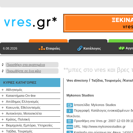
Αγγε
Εταιρείες
Κατάλογος
6.08.2026
Προσθήκη στα αγαπημένα
**μπες στο vres και βρες 
Προωθήστε σε ένα φίλο
/
/
Vres directory
Ταξίδια, Τουρισμός
Κατα
ΚΥΡΙΕΣ ΚΑΤΗΓΟΡΙΕΣ
+
Αθλητισμός
+
Mykonos Studios
Καταστήματα On-line
+
Απόδημος Ελληνισμός
Ιστοσελίδα: Mykonos Studios
+
Κοινωνία, Εθελοντισμός
Περιγραφή:
Κατάλογος ενοικιαζομένων δ
+
Αυτοκίνητο, Μοτοσικλέτα
Μυκόνου.
+
Κράτος, Πολιτική
Προσθήκη στο Vres.gr: 2007-12-03 09:1
+
Βιομηχανία, Εμπόριο, Υπηρεσίες
URL: http://www.mykonosstudios.gr
+
Ταξίδια, Τουρισμός
Κατάταξη στο σύστημα της Alexa:
140663