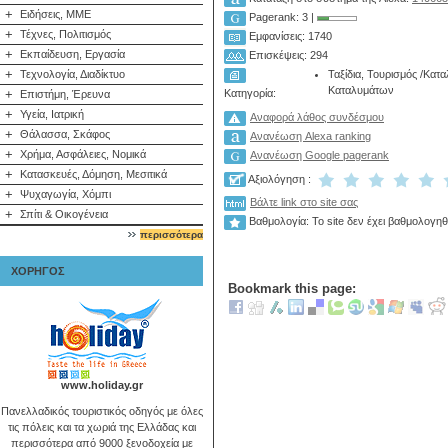
+
Ειδήσεις, ΜΜΕ
Pagerank: 3 |
+
Τέχνες, Πολιτισμός
Εμφανίσεις: 1740
+
Εκπαίδευση, Εργασία
Επισκέψεις: 294
+
Ταξίδια, Τουρισμός
/
Κατα
Τεχνολογία, Διαδίκτυο
Καταλυμάτων
Κατηγορία:
+
Επιστήμη, Έρευνα
+
Υγεία, Ιατρική
Αναφορά λάθος συνδέσμου
+
Θάλασσα, Σκάφος
Ανανέωση Alexa ranking
+
Χρήμα, Ασφάλειες, Νομικά
Ανανέωση Google pagerank
+
Κατασκευές, Δόμηση, Μεσιτικά
Αξιολόγηση :
+
Ψυχαγωγία, Χόμπι
Βάλτε link στο site σας
+
Σπίτι & Οικογένεια
Βαθμολογία: Το site δεν έχει βαθμολογηθ
περισσότερα
ΧΟΡΗΓΟΣ
Bookmark this page:
www.holiday.gr
Πανελλαδικός τουριστικός οδηγός με όλες
τις πόλεις και τα χωριά της Ελλάδας και
περισσότερα από 9000 ξενοδοχεία με