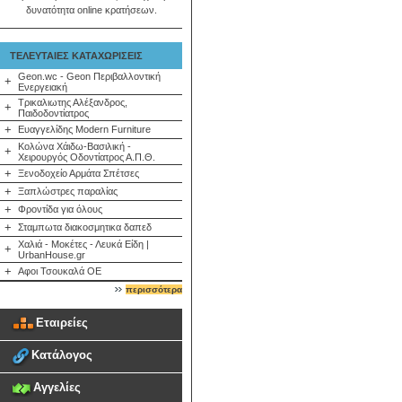
δυνατότητα online κρατήσεων.
ΤΕΛΕΥΤΑΙΕΣ ΚΑΤΑΧΩΡΙΣΕΙΣ
Geon.wc - Geon Περιβαλλοντική
+
Ενεργειακή
Τρικαλιωτης Αλέξανδρος,
+
Παιδοδοντίατρος
+
Ευαγγελίδης Modern Furniture
Κολώνα Χάιδω-Βασιλική -
+
Χειρουργός Οδοντίατρος Α.Π.Θ.
+
Ξενοδοχείο Αρμάτα Σπέτσες
+
Ξαπλώστρες παραλίας
+
Φροντίδα για όλους
+
Σταμπωτα διακοσμητικα δαπεδ
Χαλιά - Μοκέτες - Λευκά Είδη |
+
UrbanHouse.gr
+
Αφοι Τσουκαλά ΟΕ
περισσότερα
Εταιρείες
Κατάλογος
Αγγελίες