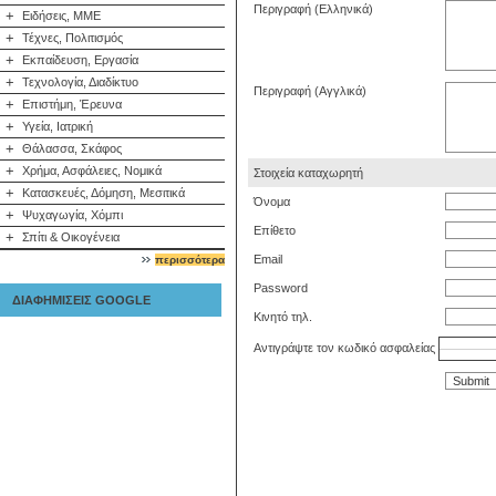
Περιγραφή (Ελληνικά)
+
Ειδήσεις, ΜΜΕ
+
Τέχνες, Πολιτισμός
+
Εκπαίδευση, Εργασία
+
Τεχνολογία, Διαδίκτυο
Περιγραφή (Αγγλικά)
+
Επιστήμη, Έρευνα
+
Υγεία, Ιατρική
+
Θάλασσα, Σκάφος
+
Χρήμα, Ασφάλειες, Νομικά
Στοιχεία καταχωρητή
+
Κατασκευές, Δόμηση, Μεσιτικά
Όνομα
+
Ψυχαγωγία, Χόμπι
Επίθετο
+
Σπίτι & Οικογένεια
Email
περισσότερα
Password
ΔΙΑΦΗΜΙΣΕΙΣ GOOGLE
Kινητό τηλ.
Αντιγράψτε τον κωδικό ασφαλείας