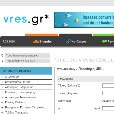
Αγγε
Εταιρείες
Κατάλογος
7.08.2026
Προσθήκη στα αγαπημένα
*μπες στο vres και βρες τ
Προωθήστε σε ένα φίλο
/ Προσθήκη URL .
Vres directory
ΚΥΡΙΕΣ ΚΑΤΗΓΟΡΙΕΣ
+
Αθλητισμός
Στοιχεία site
+
Καταστήματα On-line
Τίτλος (Ελληνικά)
+
Απόδημος Ελληνισμός
+
Κοινωνία, Εθελοντισμός
Τίτλος (Αγγλικά)
+
Αυτοκίνητο, Μοτοσικλέτα
Κατηγορία
Αρχιτεκτο
+
Κράτος, Πολιτική
+
Βιομηχανία, Εμπόριο, Υπηρεσίες
url
http://
+
Ταξίδια, Τουρισμός