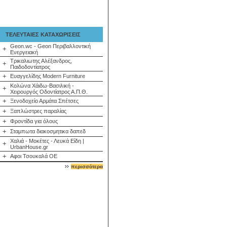
ΤΕΛΕΥΤΑΙΕΣ ΚΑΤΑΧΩΡΙΣΕΙΣ
Geon.wc - Geon Περιβαλλοντική
+
Ενεργειακή
Τρικαλιωτης Αλέξανδρος,
+
Παιδοδοντίατρος
+
Ευαγγελίδης Modern Furniture
Κολώνα Χάιδω-Βασιλική -
+
Χειρουργός Οδοντίατρος Α.Π.Θ.
+
Ξενοδοχείο Αρμάτα Σπέτσες
+
Ξαπλώστρες παραλίας
+
Φροντίδα για όλους
+
Σταμπωτα διακοσμητικα δαπεδ
Χαλιά - Μοκέτες - Λευκά Είδη |
+
UrbanHouse.gr
+
Αφοι Τσουκαλά ΟΕ
περισσότερα